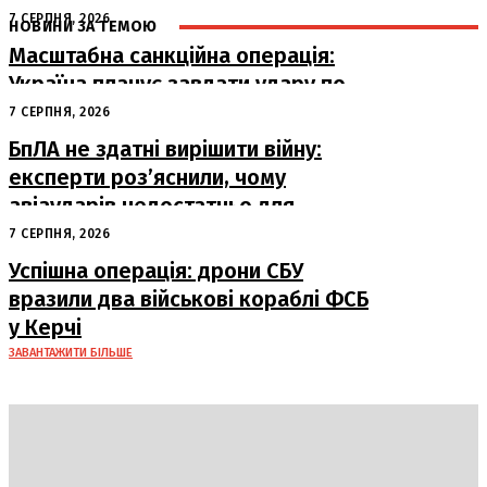
7 СЕРПНЯ, 2026
НОВИНИ ЗА ТЕМОЮ
Масштабна санкційна операція:
Україна планує завдати удару по
російському ВПК
7 СЕРПНЯ, 2026
БпЛА не здатні вирішити війну:
експерти роз’яснили, чому
авіаударів недостатньо для
досягнення миру
7 СЕРПНЯ, 2026
Успішна операція: дрони СБУ
вразили два військові кораблі ФСБ
у Керчі
ЗАВАНТАЖИТИ БІЛЬШЕ
DAILY
INSIDER