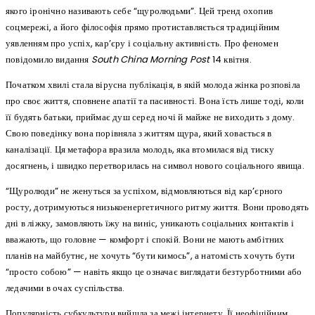
якого іронічно називають себе “щуролюдьми”. Цей тренд охопив
соцмережі, а його філософія прямо протиставляється традиційним
уявленням про успіх, кар’єру і соціальну активність. Про феномен
повідомило видання
South China Morning Post
14 квітня.
Початком хвилі стала вірусна публікація, в якій молода жінка розповіла
про своє життя, сповнене апатії та пасивності. Вона їсть лише тоді, коли
її будять батьки, приймає душ серед ночі й майже не виходить з дому.
Свою поведінку вона порівняла з життям щура, який ховається в
каналізації. Ця метафора вразила молодь, яка втомилася від тиску
досягнень, і швидко перетворилась на символ нового соціального явища.
“Щуролюди” не женуться за успіхом, відмовляються від кар’єрного
росту, дотримуються низькоенергетичного ритму життя. Вони проводять
дні в ліжку, замовляють їжу на виніс, уникають соціальних контактів і
вважають, що головне — комфорт і спокій. Вони не мають амбітних
планів на майбутнє, не хочуть “бути кимось”, а натомість хочуть бути
“просто собою” — навіть якщо це означає виглядати безтурботними або
ледачими в очах суспільства.
Популярність субкультури вийшла за межі інтернету. Її неофіційним