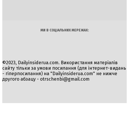
Політика
Економіка
Бізнес
Блоги
Світ
Технології
Авто
Арт
Наука
МИ В СОЦІАЛЬНИХ МЕРЕЖАХ:
©2023, Dailyinsiderua.com. Використання матеріалів
сайту тільки за умови посилання (для інтернет-видань
- гіперпосилання) на "Dailyinsiderua.com" не нижче
другого абзацу -
otrschenbi@gmail.com