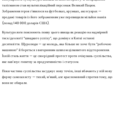
талісманом став мультиплікаційний персонаж Великий Пацюк.
Зображення героя з’явилося на футболках, кружках, аксесуарах —
продажі товарів із його зображенням уже перевищили мільйон юанів
(понад 140 000 доларів США).
Культурологи пояснюють появу цього явища як реакцію на надмірний
тиск ідеології “швидкого успіху”, що домінує в Китаї останні
десятиліття. Щуролюди — це молодь, яка більше не хоче бути “робочою
машиною” й бореться з вигорянням шляхом цілковитого відсторонення.
Їхній стиль життя — це своєрідний протест проти очікувань суспільства,
яке нав’язує гонитву за продуктивністю і статусом.
Поки частина суспільства засуджує нову течію, інші вбачають у ній нову
форму самозахисту — тихий, м’який, але красномовний спротив тому, що
вони не обирали.