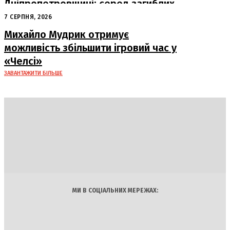
Дніпропетровщині: серед загиблих
– працівники «Укрпошти»
7 СЕРПНЯ, 2026
Михайло Мудрик отримує
можливість збільшити ігровий час у
«Челсі»
ЗАВАНТАЖИТИ БІЛЬШЕ
DAILY
INSIDER
Політика
Економіка
Бізнес
Блоги
Світ
Технології
Авто
Арт
Наука
МИ В СОЦІАЛЬНИХ МЕРЕЖАХ: