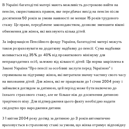
В Україні багатодітні матері мають можливість достроково вийти на
пенсію, скориставшись правом, яке передбачає вихід на пенсію після
досягнення 50 років за умови наявності не менше 15 років трудового
стажу. Це право, передбачене законодавством, дозволяє зменшити вікові
обмеження для жінок, які виховують кілька дітей.
За інформацією Пенсійного фонду України, багатодітні матері можуть
також розраховувати на додаткову надбавку до пенсії. Сума надбавки
коливається від 35% до 40% від прожиткового мінімуму для
непрацездатних осіб, залежно від кількості дітей. Ця норма закріплена в
Законі України “Про пенсії за особливі заслуги перед Україною” і
спрямована на підтримку жінок, які витратили значну частину свого часу
на виховання дітей. Для жінок, які не працювали до 1 січня 2004 року і
займалися доглядом за дитиною, цей період може бути включено до
їхнього страхового стажу, але не більше ніж до досягнення дитиною
трирічного віку. Для підтвердження цього факту необхідно надати
свідоцтво про народження дитини.
З 1 квітня 2004 року догляд за дитиною до 3 років автоматично
враховується в страховому стажі за умови, що жінка отримує відповідну