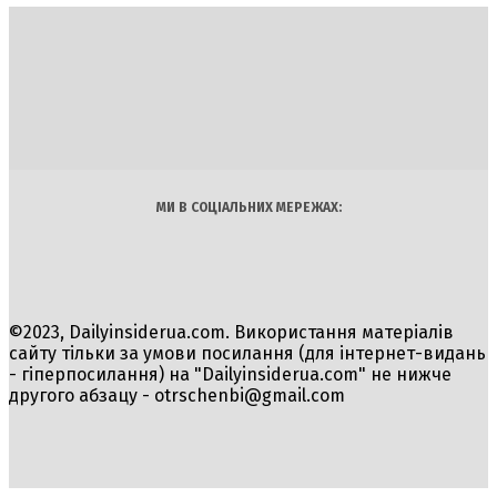
DAILY
INSIDER
Політика
Економіка
Бізнес
Блоги
Світ
Технології
Авто
Арт
Наука
МИ В СОЦІАЛЬНИХ МЕРЕЖАХ:
©2023, Dailyinsiderua.com. Використання матеріалів
сайту тільки за умови посилання (для інтернет-видань
- гіперпосилання) на "Dailyinsiderua.com" не нижче
другого абзацу -
otrschenbi@gmail.com