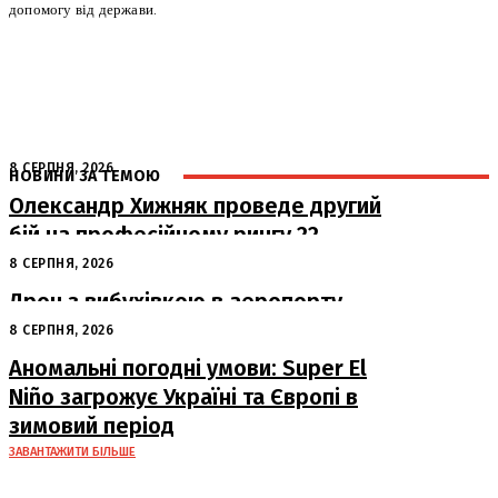
допомогу від держави.
8 СЕРПНЯ, 2026
НОВИНИ ЗА ТЕМОЮ
Олександр Хижняк проведе другий
бій на професійному рингу 22
серпня у Львові
8 СЕРПНЯ, 2026
Дрон з вибухівкою в аеропорту
Лейпцига: США підозрюють Росію
8 СЕРПНЯ, 2026
Аномальні погодні умови: Super El
Niño загрожує Україні та Європі в
зимовий період
ЗАВАНТАЖИТИ БІЛЬШЕ