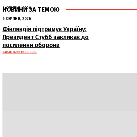
НОВИНИ ЗА ТЕМОЮ
6 СЕРПНЯ, 2026
Аномальна спека в Україні добігає
6 СЕРПНЯ, 2026
кінця: очікується похолодання
Фінляндія підтримує Україну:
Президент Стубб закликає до
посилення оборони
ЗАВАНТАЖИТИ БІЛЬШЕ
Політика
Економіка
Бізнес
Блоги
Світ
Техно