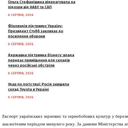
Ольга Стефанішина відреагувала на
підозри від НАБУ та САП
6 СЕРПНЯ, 2026
Фінляндія підтримує Україну:
Президент Стубб закликає до
посилення оборони
6 СЕРПНЯ, 2026
Державна підтримка бізнесу: влада
передає приміщення для складів
через російські обстріли
6 СЕРПНЯ, 2026
Удар по логістиці: Росія знищила
склад Toyota в Україні
6 СЕРПНЯ, 2026
Експорт українських зернових та зернобобових культур у березн
аналогічним періодом минулого року. За даними Міністерства аг