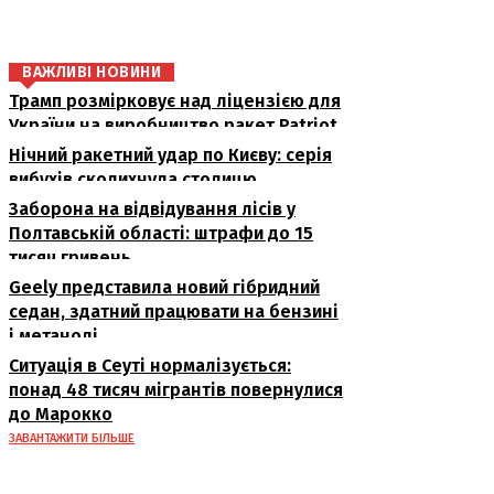
ВАЖЛИВІ НОВИНИ
Трамп розмірковує над ліцензією для
України на виробництво ракет Patriot
Нічний ракетний удар по Києву: серія
вибухів сколихнула столицю
Заборона на відвідування лісів у
Полтавській області: штрафи до 15
тисяч гривень
Geely представила новий гібридний
седан, здатний працювати на бензині
і метанолі
Ситуація в Сеуті нормалізується:
понад 48 тисяч мігрантів повернулися
до Марокко
ЗАВАНТАЖИТИ БІЛЬШЕ