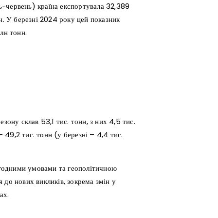
ь-червень) країна експортувала 32,389
н. У березні 2024 року цей показник
лн тонн.
зону склав 53,1 тис. тонн, з них 4,5 тис.
49,2 тис. тонн (у березні – 4,4 тис.
погодними умовами та геополітичною
 до нових викликів, зокрема змін у
ах.