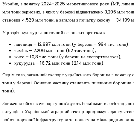
України, з початку 2024-2025 маркетингового року (МР, липен
млн тонн зернових, з яких у березні відвантажено 3,206 млн тон
становив 4,529 млн тонн, а загалом з початку сезону – 34,199 м
У розрізі культур за поточний сезон експорт склав:
пшениця – 12,997 млн тонн (у березні – 994 тис. тонн);
ячмінь – 2,206 млн тонн (62 тис. тонн);
жито – 10,8 тис. тонн (у березні не експортувалося);
кукурудза – 16,72 млн тонн (2,14 млн тонн).
Окрім того, загальний експорт українського борошна з початку се
тонн у березні. Основну частину становить пшеничне борошно – 
тонн).
Зниження обсягів експорту пов’язують із змінами в логістиці, 
ситуацією. Український аграрний сектор продовжує адаптуватися
роботі портової інфраструктури та попиту на міжнародних ринк
поділіться