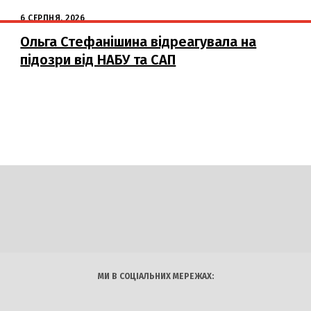
6 СЕРПНЯ, 2026
Ольга Стефанішина відреагувала на
підозри від НАБУ та САП
DAILY
INSIDER
логії
Авто
Арт
Наука
МИ В СОЦІАЛЬНИХ МЕРЕЖАХ: