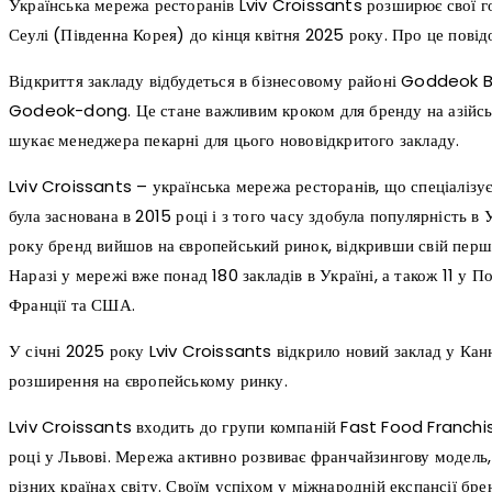
Українська мережа ресторанів Lviv Croissants розширює свої го
Сеулі (Південна Корея) до кінця квітня 2025 року. Про це повід
Відкриття закладу відбудеться в бізнесовому районі Goddeok 
Godeok-dong. Це стане важливим кроком для бренду на азійськ
шукає менеджера пекарні для цього нововідкритого закладу.
Lviv Croissants – українська мережа ресторанів, що спеціалізу
була заснована в 2015 році і з того часу здобула популярність в 
року бренд вийшов на європейський ринок, відкривши свій перши
Наразі у мережі вже понад 180 закладів в Україні, а також 11 у П
Франції та США.
У січні 2025 року Lviv Croissants відкрило новий заклад у Кан
розширення на європейському ринку.
Lviv Croissants входить до групи компаній Fast Food Franchis
році у Львові. Мережа активно розвиває франчайзингову модель, 
різних країнах світу. Своїм успіхом у міжнародній експансії брен