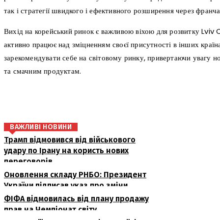
так і стратегії швидкого і ефективного розширення через франча
Вихід на корейський ринок є важливою віхою для розвитку Lviv 
активно працює над зміцненням своєї присутності в інших країн
зарекомендувати себе на світовому ринку, привертаючи увагу нов
та смачним продуктам.
поділіться
ВАЖЛИВІ НОВИНИ
Трамп відмовився від військового
удару по Ірану на користь нових
переговорів
Оновлення складу РНБО: Президент
України підписав указ про зміни
ФІФА відмовилась від плану продажу
прав на Чемпіонат світу