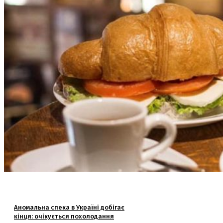
Аномальна спека в Україні добігає
кінця: очікується похолодання