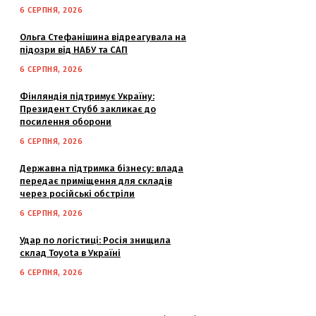
6 СЕРПНЯ, 2026
Ольга Стефанішина відреагувала на
підозри від НАБУ та САП
6 СЕРПНЯ, 2026
Фінляндія підтримує Україну:
Президент Стубб закликає до
посилення оборони
6 СЕРПНЯ, 2026
Державна підтримка бізнесу: влада
передає приміщення для складів
через російські обстріли
6 СЕРПНЯ, 2026
Удар по логістиці: Росія знищила
склад Toyota в Україні
6 СЕРПНЯ, 2026