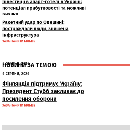
Інвестиції в апарт-готелі в Україні:
потенціал прибутковості та можливі
ризики
Ракетний удар по Одещині:
постраждали люди, знищена
інфраструктура
ЗАВАНТАЖИТИ БІЛЬШЕ
НОВИНИ ЗА ТЕМОЮ
6 СЕРПНЯ, 2026
Аномальна спека в Україні добігає
6 СЕРПНЯ, 2026
кінця: очікується похолодання
Фінляндія підтримує Україну:
Президент Стубб закликає до
посилення оборони
ЗАВАНТАЖИТИ БІЛЬШЕ