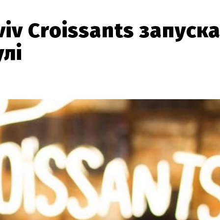
iv Croissants запуск
улі