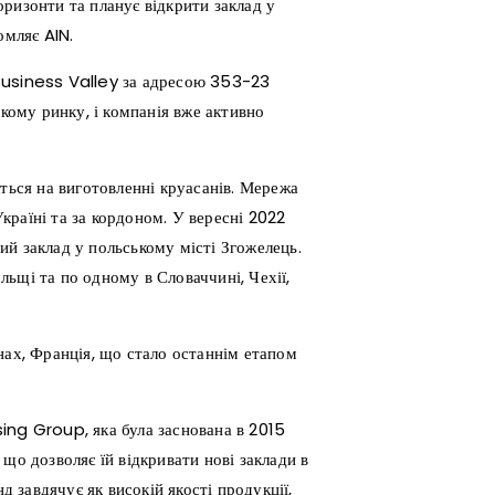
ризонти та планує відкрити заклад у
омляє AIN.
Business Valley за адресою 353-23
ому ринку, і компанія вже активно
ється на виготовленні круасанів. Мережа
Україні та за кордоном. У вересні 2022
й заклад у польському місті Згожелець.
ольщі та по одному в Словаччині, Чехії,
нах, Франція, що стало останнім етапом
ing Group, яка була заснована в 2015
що дозволяє їй відкривати нові заклади в
д завдячує як високій якості продукції,