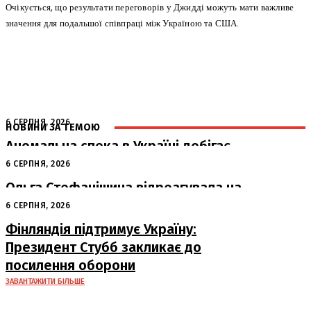
Очікується, що результати переговорів у Джидді можуть мати важливе
значення для подальшої співпраці між Україною та США.
6 СЕРПНЯ, 2026
НОВИНИ ЗА ТЕМОЮ
Аномальна спека в Україні добігає
кінця: очікується похолодання
6 СЕРПНЯ, 2026
Ольга Стефанішина відреагувала на
підозри від НАБУ та САП
6 СЕРПНЯ, 2026
Фінляндія підтримує Україну:
Президент Стубб закликає до
посилення оборони
ЗАВАНТАЖИТИ БІЛЬШЕ