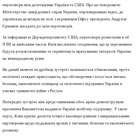
переговори між делегаціями України та США. Про це повідомило
Міністерство закордонних справ України, оприлюднивши відео, де
українська делегація на чолі з керівником Офісу президента Андрієм
Єрмаком заходить до зали переговорів.
За інформацією Держдепартаменту США, переговори розпочалися об
11:00 за київським часом. Київ висловлює сподівання, що ці перемовини
будуть результативними та сприятимуть врахуванню інтересів України
на міжнародному рівні.
На даний момент подробиці зустрічі залишаються обмеженими, проте
політичні оглядачі припускають, що обговорення стосується питань
безпеки, економічної співпраці та політичної підтримки України в
умовах триваючої війни з Росією.
Попередні зустрічі між представниками обох країн демонстрували
прагнення Вашингтона надавати Україні всебічну підтримку. У свою
чергу, Київ прагне досягти чіткого взаєморозуміння з американськими
партнерами щодо подальших кроків у питаннях безпеки та економічного
розвитку.