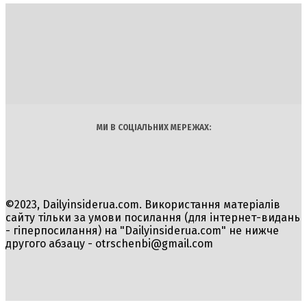
DAILY
INSIDER
Політика
Економіка
Бізнес
Блоги
Світ
Технології
Авто
Арт
Наука
МИ В СОЦІАЛЬНИХ МЕРЕЖАХ:
©2023, Dailyinsiderua.com. Використання матеріалів
сайту тільки за умови посилання (для інтернет-видань
- гіперпосилання) на "Dailyinsiderua.com" не нижче
другого абзацу -
otrschenbi@gmail.com