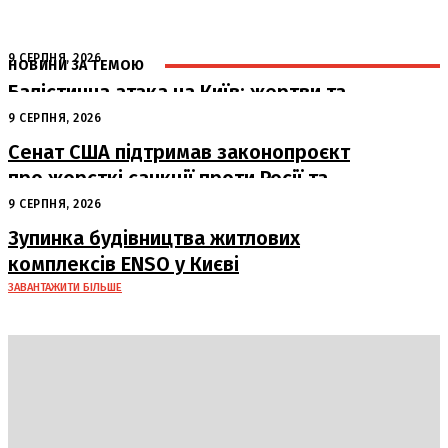
9 СЕРПНЯ, 2026
НОВИНИ ЗА ТЕМОЮ
Балістична атака на Київ: жертви та
руйнування
9 СЕРПНЯ, 2026
Сенат США підтримав законопроєкт
про жорсткі санкції проти Росії та
Ірану
9 СЕРПНЯ, 2026
Зупинка будівництва житлових
комплексів ENSO у Києві
ЗАВАНТАЖИТИ БІЛЬШЕ
DAILY
INSIDER
Політика
Економіка
Бізнес
Блоги
Світ