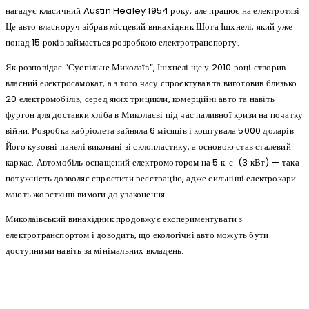
нагадує класичний Austin Healey 1954 року, але працює на електротязі.
Це авто власноруч зібрав місцевий винахідник Шота Ішхнелі, який уже
понад 15 років займається розробкою електротранспорту.
Як розповідає “Суспільне.Миколаїв”, Ішхнелі ще у 2010 році створив
власний електросамокат, а з того часу спроєктував та виготовив близько
20 електромобілів, серед яких трицикли, комерційні авто та навіть
фургон для доставки хліба в Миколаєві під час паливної кризи на початку
війни. Розробка кабріолета зайняла 6 місяців і коштувала 5000 доларів.
Його кузовні панелі виконані зі склопластику, а основою став сталевий
каркас. Автомобіль оснащений електромотором на 5 к. с. (3 кВт) — така
потужність дозволяє спростити реєстрацію, адже сильніші електрокари
мають жорсткіші вимоги до узаконення.
Миколаївський винахідник продовжує експериментувати з
електротранспортом і доводить, що екологічні авто можуть бути
доступними навіть за мінімальних вкладень.