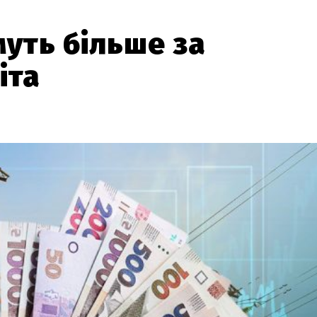
муть більше за
іта