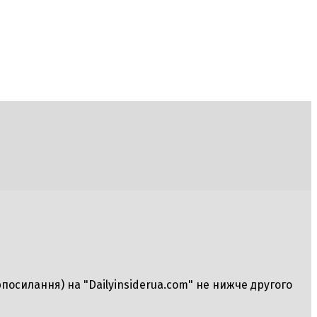
рпосилання) на "Dailyinsiderua.com" не нижче другого