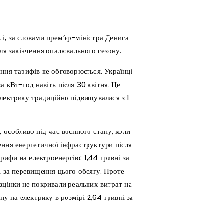
, і, за словами прем’єр-міністра Дениса
сля закінчення опалювального сезону.
ння тарифів не обговорюється. Українці
 кВт-год навіть після 30 квітня. Це
лектрику традиційно підвищувалися з 1
 особливо під час воєнного стану, коли
ення енергетичної інфраструктури після
арифи на електроенергію: 1,44 гривні за
і за перевищення цього обсягу. Проте
зцінки не покривали реальних витрат на
ну на електрику в розмірі 2,64 гривні за