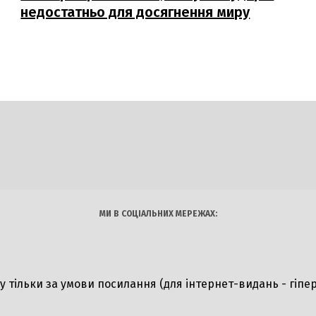
недостатньо для досягнення миру
DAILY
INSIDER
логії
Авто
Арт
Наука
МИ В СОЦІАЛЬНИХ МЕРЕЖАХ:
ту тільки за умови посилання (для інтернет-видань - гіпе