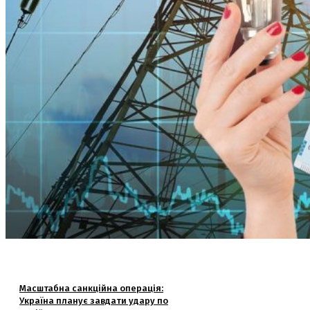
Масштабна санкційна операція:
Україна планує завдати удару по