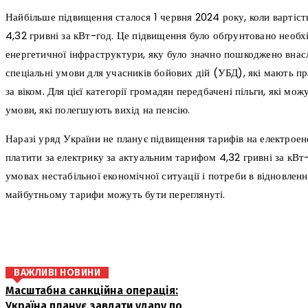
Найбільше підвищення сталося 1 червня 2024 року, коли вартість
4,32 гривні за кВт-год. Це підвищення було обґрунтовано необх
енергетичної інфраструктури, яку було значно пошкоджено внасл
спеціальні умови для учасників бойових дій (УБД), які мають п
за віком. Для цієї категорії громадян передбачені пільги, які мо
умови, які полегшують вихід на пенсію.
Наразі уряд України не планує підвищення тарифів на електроен
платити за електрику за актуальним тарифом 4,32 гривні за кВт-г
умовах нестабільної економічної ситуації і потреби в відновлен
майбутньому тарифи можуть бути переглянуті.
поділіться
ВАЖЛИВІ НОВИНИ
Масштабна санкційна операція:
Україна планує завдати удару по