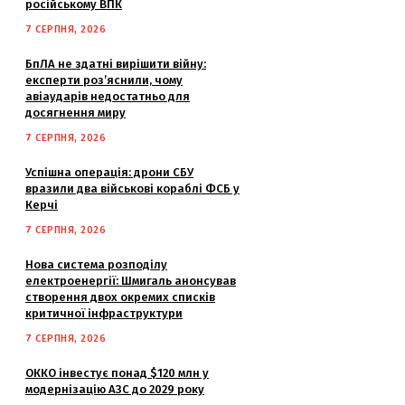
російському ВПК
7 СЕРПНЯ, 2026
БпЛА не здатні вирішити війну:
експерти роз’яснили, чому
авіаударів недостатньо для
досягнення миру
7 СЕРПНЯ, 2026
Успішна операція: дрони СБУ
вразили два військові кораблі ФСБ у
Керчі
7 СЕРПНЯ, 2026
Нова система розподілу
електроенергії: Шмигаль анонсував
створення двох окремих списків
критичної інфраструктури
7 СЕРПНЯ, 2026
ОККО інвестує понад $120 млн у
модернізацію АЗС до 2029 року