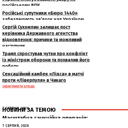
російському ВПК
Російські супутники «Бюро 1440»
забезпечують зв’язок над Україною
Сергій Сухомлин залишає пост
керівника Державного агентства
відновлення: причини та можливий
наступник
Трамп спростував чутки про конфлікт
із міністром оборони та похвалив його
роботу
Сенсаційний камбек «Лідса» в матчі
проти «Ліверпуля» в Чикаго
ЗАВАНТАЖИТИ БІЛЬШЕ
НОВИНИ ЗА ТЕМОЮ
7 СЕРПНЯ, 2026
Масштабна санкційна операція:
Україна планує завдати удару по
7 СЕРПНЯ, 2026