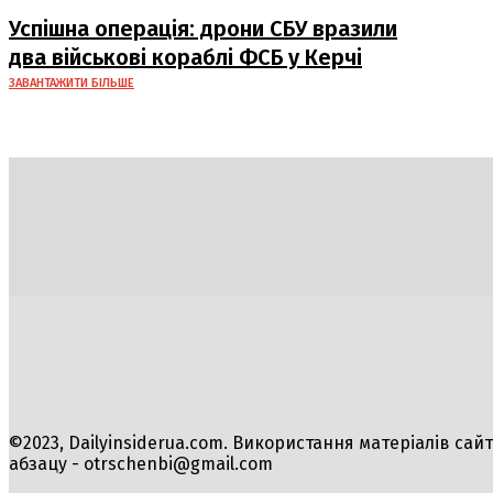
російському ВПК
Успішна операція: дрони СБУ вразили
два військові кораблі ФСБ у Керчі
ЗАВАНТАЖИТИ БІЛЬШЕ
Політика
Економіка
Бізнес
Блоги
Світ
Техно
©2023, Dailyinsiderua.com. Використання матеріалів сай
абзацу -
otrschenbi@gmail.com