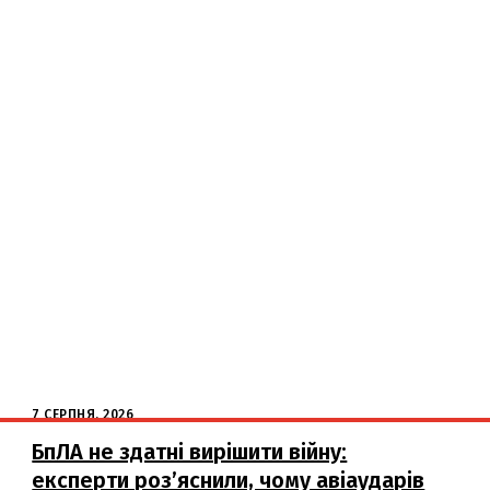
7 СЕРПНЯ, 2026
БпЛА не здатні вирішити війну:
експерти роз’яснили, чому авіаударів