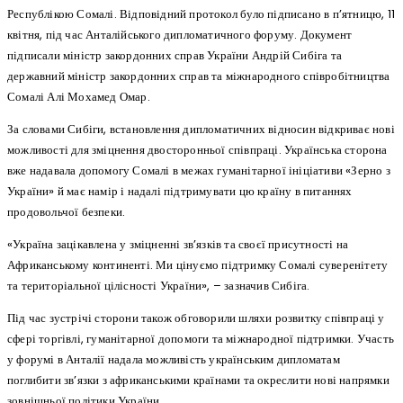
Республікою Сомалі. Відповідний протокол було підписано в п’ятницю, 11
квітня, під час Анталійського дипломатичного форуму. Документ
підписали міністр закордонних справ України Андрій Сибіга та
державний міністр закордонних справ та міжнародного співробітництва
Сомалі Алі Мохамед Омар.
За словами Сибіги, встановлення дипломатичних відносин відкриває нові
можливості для зміцнення двосторонньої співпраці. Українська сторона
вже надавала допомогу Сомалі в межах гуманітарної ініціативи «Зерно з
України» й має намір і надалі підтримувати цю країну в питаннях
продовольчої безпеки.
«Україна зацікавлена у зміцненні зв’язків та своєї присутності на
Африканському континенті. Ми цінуємо підтримку Сомалі суверенітету
та територіальної цілісності України», – зазначив Сибіга.
Під час зустрічі сторони також обговорили шляхи розвитку співпраці у
сфері торгівлі, гуманітарної допомоги та міжнародної підтримки. Участь
у форумі в Анталії надала можливість українським дипломатам
поглибити зв’язки з африканськими країнами та окреслити нові напрямки
зовнішньої політики України.