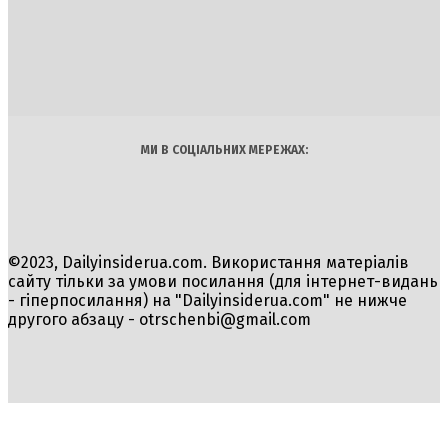
DAILY
INSIDER
Політика
Економіка
Бізнес
Блоги
Світ
Технології
Авто
Арт
Наука
МИ В СОЦІАЛЬНИХ МЕРЕЖАХ:
©2023, Dailyinsiderua.com. Використання матеріалів
сайту тільки за умови посилання (для інтернет-видань
- гіперпосилання) на "Dailyinsiderua.com" не нижче
другого абзацу -
otrschenbi@gmail.com