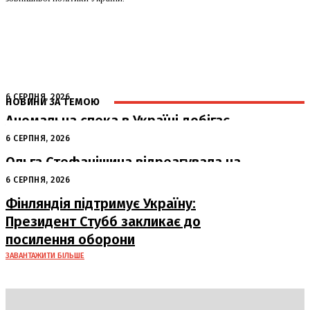
6 СЕРПНЯ, 2026
НОВИНИ ЗА ТЕМОЮ
Аномальна спека в Україні добігає
кінця: очікується похолодання
6 СЕРПНЯ, 2026
Ольга Стефанішина відреагувала на
підозри від НАБУ та САП
6 СЕРПНЯ, 2026
Фінляндія підтримує Україну:
Президент Стубб закликає до
посилення оборони
ЗАВАНТАЖИТИ БІЛЬШЕ