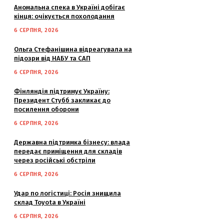
Аномальна спека в Україні добігає
кінця: очікується похолодання
6 СЕРПНЯ, 2026
Ольга Стефанішина відреагувала на
підозри від НАБУ та САП
6 СЕРПНЯ, 2026
Фінляндія підтримує Україну:
Президент Стубб закликає до
посилення оборони
6 СЕРПНЯ, 2026
Державна підтримка бізнесу: влада
передає приміщення для складів
через російські обстріли
6 СЕРПНЯ, 2026
Удар по логістиці: Росія знищила
склад Toyota в Україні
6 СЕРПНЯ, 2026