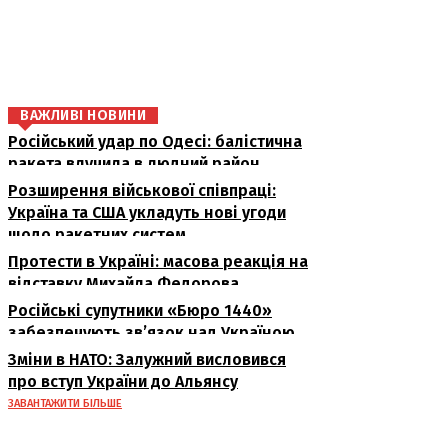
поділіться
ВАЖЛИВІ НОВИНИ
Російський удар по Одесі: балістична
ракета влучила в людний район
Розширення військової співпраці:
Україна та США укладуть нові угоди
щодо ракетних систем
Протести в Україні: масова реакція на
відставку Михайла Федорова
Російські супутники «Бюро 1440»
забезпечують зв’язок над Україною
Зміни в НАТО: Залужний висловився
про вступ України до Альянсу
ЗАВАНТАЖИТИ БІЛЬШЕ