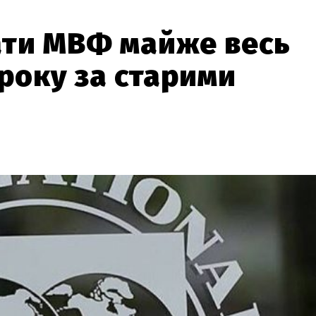
ати МВФ майже весь
 року за старими