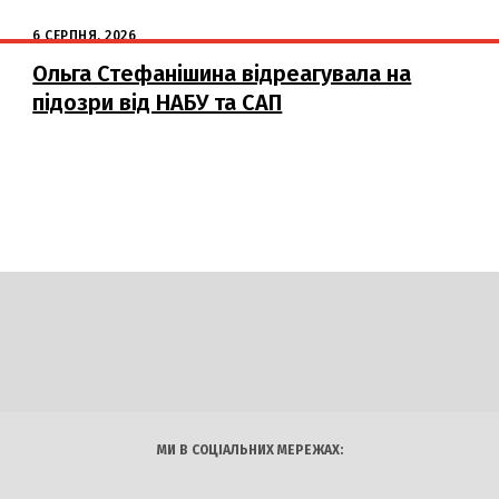
6 СЕРПНЯ, 2026
Ольга Стефанішина відреагувала на
підозри від НАБУ та САП
DAILY
INSIDER
логії
Авто
Арт
Наука
МИ В СОЦІАЛЬНИХ МЕРЕЖАХ: