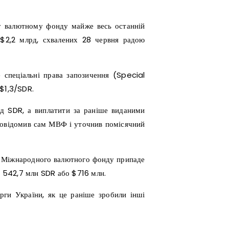
у валютному фонду майже весь останній
 $2,2 млрд, схвалених 28 червня радою
 спеціальні права запозичення (Special
 $1,3/SDR.
рд SDR, а виплатити за раніше виданими
 повідомив сам МВФ і уточнив помісячний
ть Міжнародного валютного фонду припаде
му 542,7 млн SDR або $716 млн.
ги України, як це раніше зробили інші