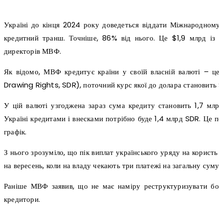
Україні до кінця 2024 року доведеться віддати Міжнародном
кредитний транш. Точніше, 86% від нього. Це $1,9 млрд із
директорів МВФ.
Як відомо, МВФ кредитує країни у своїй власній валюті – це
Drawing Rights, SDR), поточний курс якої до долара становить
У цій валюті узгоджена зараз сума кредиту становить 1,7 мл
Україні кредитами і внесками потрібно буде 1,4 млрд SDR. Це
графік.
З нього зрозуміло, що пік виплат українського уряду на корис
на вересень, коли на владу чекають три платежі на загальну су
Раніше МВФ заявив, що не має наміру реструктуризувати бор
кредитори.