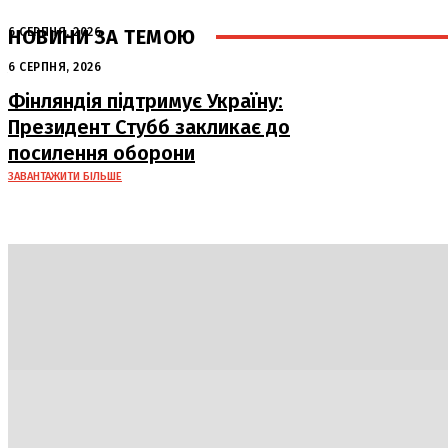
НОВИНИ ЗА ТЕМОЮ
6 СЕРПНЯ, 2026
Аномальна спека в Україні добігає
6 СЕРПНЯ, 2026
кінця: очікується похолодання
Фінляндія підтримує Україну:
Президент Стубб закликає до
посилення оборони
ЗАВАНТАЖИТИ БІЛЬШЕ
Політика
Економіка
Бізнес
Блоги
Світ
Техно