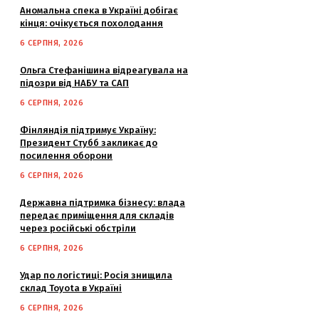
Аномальна спека в Україні добігає
кінця: очікується похолодання
6 СЕРПНЯ, 2026
Ольга Стефанішина відреагувала на
підозри від НАБУ та САП
6 СЕРПНЯ, 2026
Фінляндія підтримує Україну:
Президент Стубб закликає до
посилення оборони
6 СЕРПНЯ, 2026
Державна підтримка бізнесу: влада
передає приміщення для складів
через російські обстріли
6 СЕРПНЯ, 2026
Удар по логістиці: Росія знищила
склад Toyota в Україні
6 СЕРПНЯ, 2026