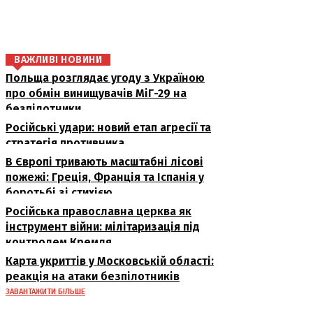
поділіться
ВАЖЛИВІ НОВИНИ
Польща розглядає угоду з Україною
про обмін винищувачів МіГ-29 на
безпілотники
Російські удари: новий етап агресії та
стратегія противника
В Європі тривають масштабні лісові
пожежі: Греція, Франція та Іспанія у
боротьбі зі стихією
Російська православна церква як
інструмент війни: мілітаризація під
контролем Кремля
Карта укриттів у Московській області:
реакція на атаки безпілотників
ЗАВАНТАЖИТИ БІЛЬШЕ