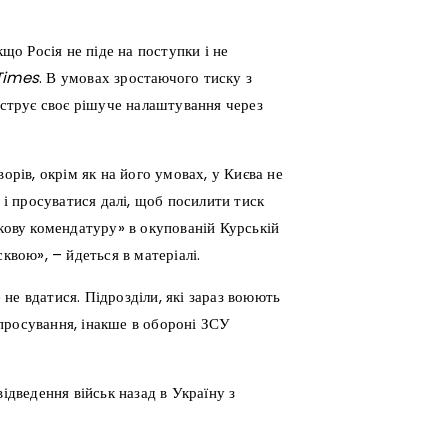
кщо Росія не піде на поступки і не
Times
. В умовах зростаючого тиску з
онструє своє рішуче налаштування через
орів, окрім як на його умовах, у Києва не
 і просуватися далі, щоб посилити тиск
ькову комендатуру» в окупованій Курській
квою», – йдеться в матеріалі.
не вдатися. Підрозділи, які зараз воюють
просування, інакше в обороні ЗСУ
ідведення військ назад в Україну з