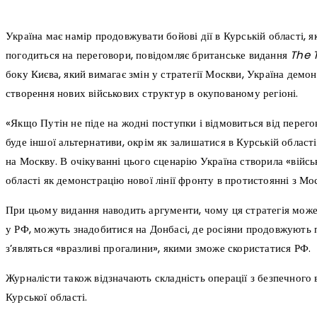
Україна має намір продовжувати бойові дії в Курській області, я
погодиться на переговори, повідомляє британське видання
The 
боку Києва, який вимагає змін у стратегії Москви, Україна дем
створення нових військових структур в окупованому регіоні.
«Якщо Путін не піде на жодні поступки і відмовиться від перегов
буде іншої альтернативи, окрім як залишатися в Курській області
на Москву. В очікуванні цього сценарію Україна створила «війс
області як демонстрацію нової лінії фронту в протистоянні з Мос
При цьому видання наводить аргументи, чому ця стратегія може 
у РФ, можуть знадобитися на Донбасі, де росіяни продовжують 
з’являться «вразливі прогалини», якими зможе скористатися РФ.
Журналісти також відзначають складність операції з безпечного в
Курської області.