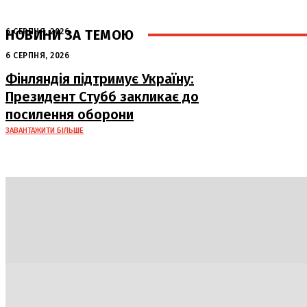
НОВИНИ ЗА ТЕМОЮ
6 СЕРПНЯ, 2026
Аномальна спека в Україні добігає
6 СЕРПНЯ, 2026
кінця: очікується похолодання
Фінляндія підтримує Україну:
Президент Стубб закликає до
посилення оборони
ЗАВАНТАЖИТИ БІЛЬШЕ
Політика
Економіка
Бізнес
Блоги
Світ
Техно