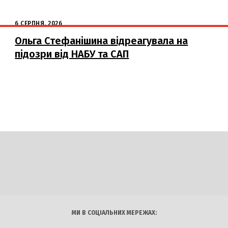
6 СЕРПНЯ, 2026
Ольга Стефанішина відреагувала на
підозри від НАБУ та САП
DAILY
INSIDER
логії
Авто
Арт
Наука
МИ В СОЦІАЛЬНИХ МЕРЕЖАХ: