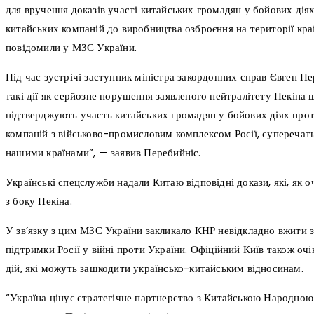
для вручення доказів участі китайських громадян у бойових діях 
китайських компаній до виробництва озброєння на території кра
повідомили у МЗС України.
Під час зустрічі заступник міністра закордонних справ Євген П
такі дії як серйозне порушення заявленого нейтралітету Пекіна щ
підтверджують участь китайських громадян у бойових діях прот
компаній з військово-промисловим комплексом Росії, суперечать
нашими країнами”, — заявив Перебийніс.
Українські спецслужби надали Китаю відповідні докази, які, як о
з боку Пекіна.
У зв’язку з цим МЗС України закликало КНР невідкладно вжити 
підтримки Росії у війні проти України. Офіційний Київ також оч
дій, які можуть зашкодити українсько-китайським відносинам.
“Україна цінує стратегічне партнерство з Китайською Народною 