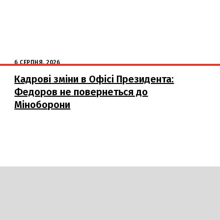
6 СЕРПНЯ, 2026
Кадрові зміни в Офісі Президента:
Федоров не повернеться до
Міноборони
DAILY
INSIDER
логії
Авто
Арт
Наука