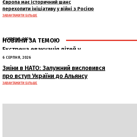
Європа має історичний шанс
перехопити ініціативу у війні з Росією
ЗАВАНТАЖИТИ БІЛЬШЕ
НОВИНИ ЗА ТЕМОЮ
6 СЕРПНЯ, 2026
Екстрена евакуація дітей у
Краматорську через загрозу безпеці
6 СЕРПНЯ, 2026
Зміни в НАТО: Залужний висловився
про вступ України до Альянсу
ЗАВАНТАЖИТИ БІЛЬШЕ
Політика
Економіка
Бізнес
Блоги
Світ
Техно