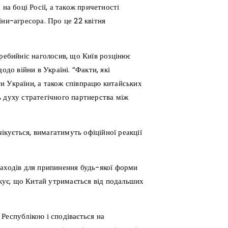
на боці Росії, а також причетності
їни-агресора. Про це 22 квітня
еребийніс наголосив, що Київ розцінює
одо війни в Україні. “Факти, які
и України, а також співпрацю китайських
 духу стратегічного партнерства між
чікується, вимагатимуть офіційної реакції
заходів для припинення будь-якої форми
ікує, що Китай утримається від подальших
Республікою і сподівається на