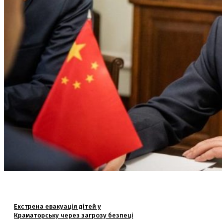
Екстрена евакуація дітей у
Краматорську через загрозу безпеці