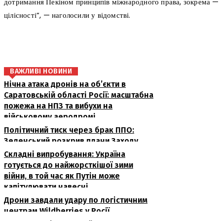
дотримання Пекіном принципів міжнародного права, зокрема — п
цілісності”, — наголосили у відомстві.
поділіться
ВАЖЛИВІ НОВИНИ
Нічна атака дронів на об’єкти в
Саратовській області Росії: масштабна
пожежа на НПЗ та вибухи на
військовому аеродромі
Політичний тиск через брак ППО:
Зеленський розкрив плани Заходу
Складні випробування: Україна
готується до найжорсткішої зими
війни, в той час як Путін може
капітулювати навесні
Дрони завдали удару по логістичним
центрам Wildberries у Росії