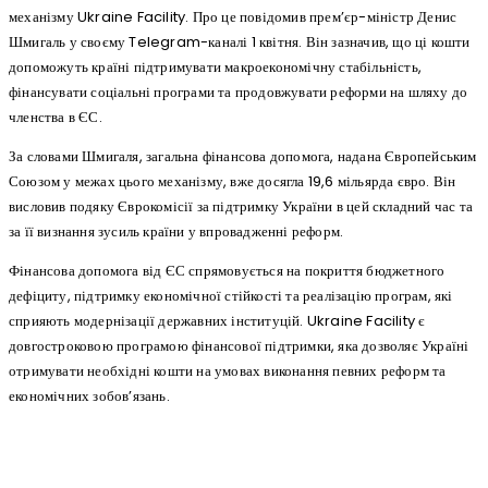
механізму Ukraine Facility. Про це повідомив прем’єр-міністр Денис
Шмигаль у своєму Telegram-каналі 1 квітня. Він зазначив, що ці кошти
допоможуть країні підтримувати макроекономічну стабільність,
фінансувати соціальні програми та продовжувати реформи на шляху до
членства в ЄС.
За словами Шмигаля, загальна фінансова допомога, надана Європейським
Союзом у межах цього механізму, вже досягла 19,6 мільярда євро. Він
висловив подяку Єврокомісії за підтримку України в цей складний час та
за її визнання зусиль країни у впровадженні реформ.
Фінансова допомога від ЄС спрямовується на покриття бюджетного
дефіциту, підтримку економічної стійкості та реалізацію програм, які
сприяють модернізації державних інституцій. Ukraine Facility є
довгостроковою програмою фінансової підтримки, яка дозволяє Україні
отримувати необхідні кошти на умовах виконання певних реформ та
економічних зобов’язань.