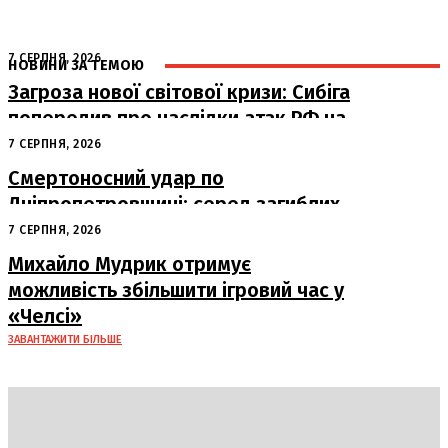
7 СЕРПНЯ, 2026
НОВИНИ ЗА ТЕМОЮ
Загроза нової світової кризи: Сибіга
попередив про наслідки атак РФ на
судна
7 СЕРПНЯ, 2026
Смертоносний удар по
Дніпропетровщині: серед загиблих
– працівники «Укрпошти»
7 СЕРПНЯ, 2026
Михайло Мудрик отримує
можливість збільшити ігровий час у
«Челсі»
ЗАВАНТАЖИТИ БІЛЬШЕ
DAILY
INSIDER