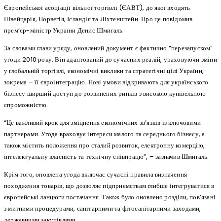
Європейської асоціації вільної торгівлі (ЄАВТ), до якої входять
Швейцарія, Норвегія, Ісландія та Ліхтенштейн. Про це повідомив
прем’єр-міністр України Денис Шмигаль.
За словами глави уряду, оновлений документ є фактично “перезапуском”
угоди 2010 року. Він адаптований до сучасних реалій, ураховуючи зміни
у глобальній торгівлі, економічні виклики та стратегічні цілі України,
зокрема – її євроінтеграцію. Нові умови відкривають для українського
бізнесу ширший доступ до розвинених ринків з високою купівельною
спроможністю.
“Це важливий крок для зміцнення економічних зв’язків із ключовими
партнерами. Угода враховує інтереси малого та середнього бізнесу, а
також містить положення про сталий розвиток, електронну комерцію,
інтелектуальну власність та технічну співпрацю”, – зазначив Шмигаль.
Крім того, оновлена угода включає сучасні правила визначення
походження товарів, що дозволяє підприємствам глибше інтегруватися в
європейські ланцюги постачання. Також було оновлено розділи, пов’язані
з митними процедурами, санітарними та фітосанітарними заходами,
державними закупівлями.