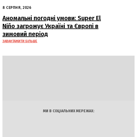
Лейпцига: США підозрюють Росію
8 СЕРПНЯ, 2026
Аномальні погодні умови: Super El
Niño загрожує Україні та Європі в
зимовий період
ЗАВАНТАЖИТИ БІЛЬШЕ
DAILY
INSIDER
Політика
Економіка
Бізнес
Блоги
Світ
Технології
Авто
Арт
Наука
МИ В СОЦІАЛЬНИХ МЕРЕЖАХ: