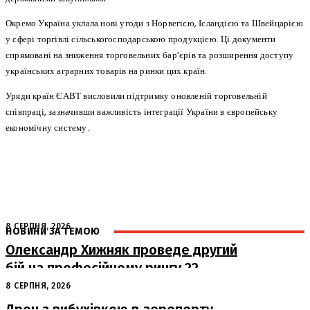
Окремо Україна уклала нові угоди з Норвегією, Ісландією та Швейцарією
у сфері торгівлі сільськогосподарською продукцією. Ці документи
спрямовані на зниження торговельних бар’єрів та розширення доступу
українських аграрних товарів на ринки цих країн.
Уряди країн ЄАВТ висловили підтримку оновленій торговельній
співпраці, зазначивши важливість інтеграції України в європейську
економічну систему.
8 СЕРПНЯ, 2026
НОВИНИ ЗА ТЕМОЮ
Олександр Хижняк проведе другий
бій на професійному рингу 22
серпня у Львові
8 СЕРПНЯ, 2026
Дрон з вибухівкою в аеропорту