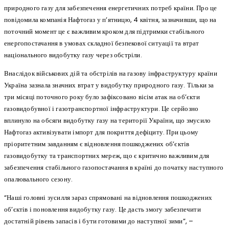
природного газу для забезпечення енергетичних потреб країни. Про це
повідомила компанія Нафтогаз у п’ятницю, 4 квітня, зазначивши, що на
поточний момент це є важливим кроком для підтримки стабільного
енергопостачання в умовах складної безпекової ситуації та втрат
національного видобутку газу через обстріли.
Внаслідок військових дій та обстрілів на газову інфраструктуру країни
Україна зазнала значних втрат у видобутку природного газу. Тільки за
три місяці поточного року було зафіксовано вісім атак на об’єкти
газовидобувної і газотранспортної інфраструктури. Це серйозно
вплинуло на обсяги видобутку газу на території України, що змусило
Нафтогаз активізувати імпорт для покриття дефіциту. При цьому
пріоритетним завданням є відновлення пошкоджених об’єктів
газовидобутку та транспортних мереж, що є критично важливим для
забезпечення стабільного газопостачання в країні до початку наступного
опалювального сезону.
“Наші головні зусилля зараз спрямовані на відновлення пошкоджених
об’єктів і поновлення видобутку газу. Це дасть змогу забезпечити
достатній рівень запасів і бути готовими до наступної зими”, –