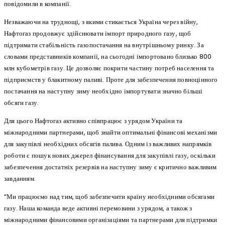
повідомили в компанії.
Незважаючи на труднощі, з якими стикається Україна через війну,
Нафтогаз продовжує здійснювати імпорт природного газу, щоб
підтримати стабільність газопостачання на внутрішньому ринку. За
словами представників компанії, на сьогодні імпортовано близько 800
млн кубометрів газу. Це дозволяє покрити частину потреб населення та
підприємств у блакитному паливі. Проте для забезпечення повноцінного
постачання на наступну зиму необхідно імпортувати значно більші
обсяги газу.
Для цього Нафтогаз активно співпрацює з урядом України та
міжнародними партнерами, щоб знайти оптимальні фінансові механізми
для закупівлі необхідних обсягів палива. Одним із важливих напрямків
роботи є пошук нових джерел фінансування для закупівлі газу, оскільки
забезпечення достатніх резервів на наступну зиму є критично важливим
завданням.
“Ми працюємо над тим, щоб забезпечити країну необхідними обсягами
газу. Наша команда веде активні перемовини з урядом, а також з
міжнародними фінансовими організаціями та партнерами для підтримки