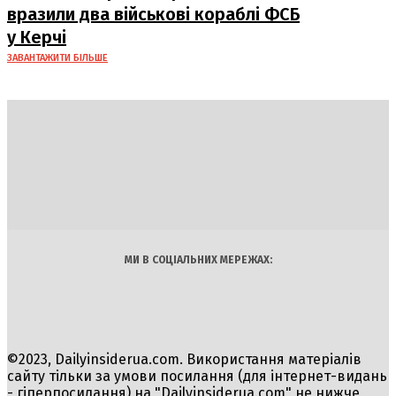
вразили два військові кораблі ФСБ
у Керчі
ЗАВАНТАЖИТИ БІЛЬШЕ
DAILY
INSIDER
Політика
Економіка
Бізнес
Блоги
Світ
Технології
Авто
Арт
Наука
МИ В СОЦІАЛЬНИХ МЕРЕЖАХ:
©2023, Dailyinsiderua.com. Використання матеріалів
сайту тільки за умови посилання (для інтернет-видань
- гіперпосилання) на "Dailyinsiderua.com" не нижче