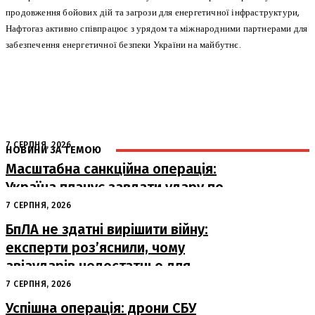
продовження бойових дій та загрози для енергетичної інфраструктури,
Нафтогаз активно співпрацює з урядом та міжнародними партнерами для
забезпечення енергетичної безпеки України на майбутнє.
7 СЕРПНЯ, 2026
НОВИНИ ЗА ТЕМОЮ
Масштабна санкційна операція:
Україна планує завдати удару по
російському ВПК
7 СЕРПНЯ, 2026
БпЛА не здатні вирішити війну:
експерти роз’яснили, чому
авіаударів недостатньо для
досягнення миру
7 СЕРПНЯ, 2026
Успішна операція: дрони СБУ