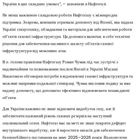
України в цих складних умовах”, – зазначили в Нафтогазі.
Не менш важливою складовою роботи Нафтогазу є міжнародна
підтримка. Зокрема, компанія отримала допомогу від Японії, яка надала
Україні спецтехніку, обладнання та матеріали для забезпечення роботи
об’єктів газової інфраструктури. Ця допомога включає в себе технічні
рішення для забезпечення пасивного захисту об’єктів газової
інфраструктури від можливих атак.
В.о. голови правління Нафтогазу Роман Чумак під час зустрічі з
надзвичайним та повноважним послом Японії в Україні Масаші
Накаґомою обговорив потреби в відновленні газової інфраструктури та
можливі напрямки подальшої співпраці. Чумак висловив подяку за вже
надану допомогу, що допомагає ефективно відновлювати пошкоджені
об’єкти.
Для України важливо не лише відновити видобуток газу, але й
забезпечити належний рівень газових резервів на наступний
опалювальний сезон. Нафтогаз має на меті не лише покрити дефіцит
внутрішнього видобутку, але й наростити запасів для забезпечення
безперебійного постачання на зиму 2025–2026 років. Враховуючи