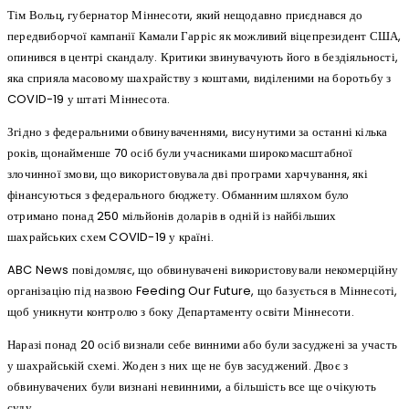
Тім Вольц, губернатор Міннесоти, який нещодавно приєднався до
передвиборчої кампанії Камали Гарріс як можливий віцепрезидент США,
опинився в центрі скандалу. Критики звинувачують його в бездіяльності,
яка сприяла масовому шахрайству з коштами, виділеними на боротьбу з
COVID-19 у штаті Міннесота.
Згідно з федеральними обвинуваченнями, висунутими за останні кілька
років, щонайменше 70 осіб були учасниками широкомасштабної
злочинної змови, що використовувала дві програми харчування, які
фінансуються з федерального бюджету. Обманним шляхом було
отримано понад 250 мільйонів доларів в одній із найбільших
шахрайських схем COVID-19 у країні.
ABC News повідомляє, що обвинувачені використовували некомерційну
організацію під назвою Feeding Our Future, що базується в Міннесоті,
щоб уникнути контролю з боку Департаменту освіти Міннесоти.
Наразі понад 20 осіб визнали себе винними або були засуджені за участь
у шахрайській схемі. Жоден з них ще не був засуджений. Двоє з
обвинувачених були визнані невинними, а більшість все ще очікують
суду.