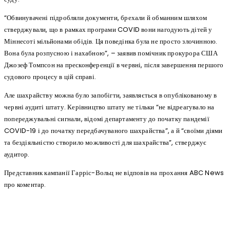
“Обвинувачені підробляли документи, брехали й обманним шляхом
стверджували, що в рамках програми COVID вони нагодують дітей у
Міннесоті мільйонами обідів. Ця поведінка була не просто злочинною.
Вона була розпусною і нахабною”, – заявив помічник прокурора США
Джозеф Томпсон на пресконференції в червні, після завершення першого
судового процесу в цій справі.
Але шахрайству можна було запобігти, заявляється в опублікованому в
червні аудиті штату. Керівництво штату не тільки “не відреагувало на
попереджувальні сигнали, відомі департаменту до початку пандемії
COVID-19 і до початку передбачуваного шахрайства”, а й “своїми діями
та бездіяльністю створило можливості для шахрайства”, стверджує
аудитор.
Представник кампанії Гарріс-Вольц не відповів на прохання ABC News
про коментар.