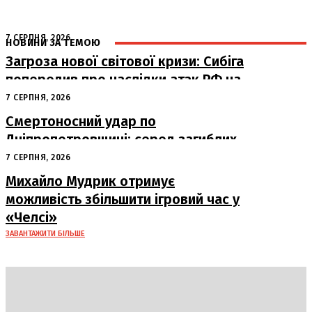
7 СЕРПНЯ, 2026
НОВИНИ ЗА ТЕМОЮ
Загроза нової світової кризи: Сибіга
попередив про наслідки атак РФ на
судна
7 СЕРПНЯ, 2026
Смертоносний удар по
Дніпропетровщині: серед загиблих
– працівники «Укрпошти»
7 СЕРПНЯ, 2026
Михайло Мудрик отримує
можливість збільшити ігровий час у
«Челсі»
ЗАВАНТАЖИТИ БІЛЬШЕ
DAILY
INSIDER