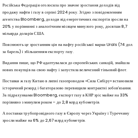
Російська Федерація оголосила про значне зростання доходів від
продажу нафти і газу в серпні 2024 року. Згідно з повідомленням
агентства Bloomberg, доходи від енергетичних експортів зросли на
20% у порівнянні з аналогічним місяцем минулого року, досягши 8,7
мільярда доларів США.
Пояснюють це зростанням цін на нафту російської марки Urals (74 дол.
за барель) і збільшенням експорту газу.
Видання пише, що РФ адаптувалася до європейських санкцій, знайшла
нових покупців на свою нафту і запустила величезний тіньовий флот.
Поставки ж газу Китаю в липні газопроводом «Сила Сибіру» встановили
історичний рекорд і багаторазово перевищили контрактні зобов’язання.
За підрахунками Bloomberg, експорт газу в КНР зріс майже на 33%
порівняно з минулим роком – до 2,8 млрд кубометрів.
А поставки трубопровідного газу в Європу через Україну і Туреччину
зросли майже на 6% до 2,67 млрд кубометрів.