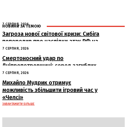
7 СЕРПНЯ, 2026
НОВИНИ ЗА ТЕМОЮ
Загроза нової світової кризи: Сибіга
попередив про наслідки атак РФ на
судна
7 СЕРПНЯ, 2026
Смертоносний удар по
Дніпропетровщині: серед загиблих
– працівники «Укрпошти»
7 СЕРПНЯ, 2026
Михайло Мудрик отримує
можливість збільшити ігровий час у
«Челсі»
ЗАВАНТАЖИТИ БІЛЬШЕ
DAILY