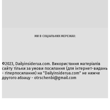
INSIDER
Політика
Економіка
Бізнес
Блоги
Світ
Технології
Авто
Арт
Наука
МИ В СОЦІАЛЬНИХ МЕРЕЖАХ:
©2023, Dailyinsiderua.com. Використання матеріалів
сайту тільки за умови посилання (для інтернет-видань
- гіперпосилання) на "Dailyinsiderua.com" не нижче
другого абзацу -
otrschenbi@gmail.com