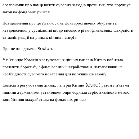
оголосивши про намір вжити суворих заходів проти тих, хто порушує
закон на фондових ринках.
Повідомлення про це з’явилося на фоні зростаючих обурень та
невдоволення у суспільстві щодо високого рівня фінансових шахрайств
та маніпуляцій на ринках цінних паперів.
Про це повідомляє Reuters.
У п’ятницю Комісія з регулювання цінних паперів Китаю побіцяла
посилити боротьбу з фінансовими шахрайствами, наголосивши на
необхідності суворого покарання для порушників закону.
Комісія з регулювання цінних паперів Китаю (CSRC) разом з п’ятьма
іншими державними установами оприлюднила серію вказівок з метою
запобігання шахрайствам на фондових ринках.