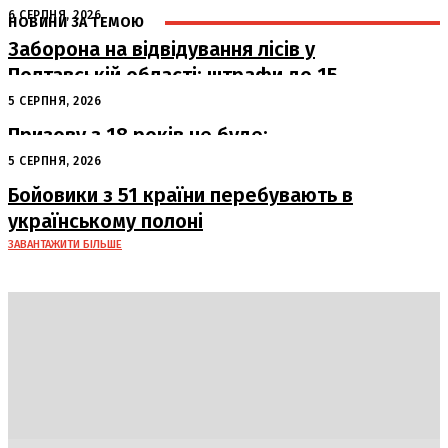
6 СЕРПНЯ, 2026
НОВИНИ ЗА ТЕМОЮ
Заборона на відвідування лісів у
Полтавській області: штрафи до 15
тисяч гривень
5 СЕРПНЯ, 2026
Призову з 18 років не буде:
офіційна позиція Офісу Президента
5 СЕРПНЯ, 2026
Бойовики з 51 країни перебувають в
українському полоні
ЗАВАНТАЖИТИ БІЛЬШЕ
DAILY
INSIDER
Політика
Економіка
Бізнес
Блоги
Світ
Технології
Авто
Арт
Наука