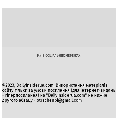
DAILY
INSIDER
Політика
Економіка
Бізнес
Блоги
Світ
Технології
Авто
Арт
Наука
МИ В СОЦІАЛЬНИХ МЕРЕЖАХ:
©2023, Dailyinsiderua.com. Використання матеріалів
сайту тільки за умови посилання (для інтернет-видань
- гіперпосилання) на "Dailyinsiderua.com" не нижче
другого абзацу -
otrschenbi@gmail.com