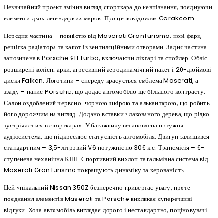
Незвичайний проект змінив вигляд спорткара до невпізнання, поєднуючи
елементи двох легендарних марок. Про це повідомляє Carakoom.
Передня частина – повністю від Maserati GranTurismo: нові фари,
решітка радіатора та капот із вентиляційними отворами. Задня частина –
запозичена в Porsche 911 Turbo, включаючи ліхтарі та спойлер. Обвіс –
розширені колісні арки, агресивний аеродинамічний пакет і 20-дюймові
диски Falken. Логотипи – спереду красується емблема Maserati, а
ззаду – напис Porsche, що додає автомобілю ще більшого контрасту.
Салон оздоблений червоно-чорною шкірою та алькантарою, що робить
його дорожчим на вигляд. Додано вставки з лакованого дерева, що рідко
зустрічається в спорткарах. У багажнику встановлена потужна
аудіосистема, що підкреслює статусність автомобіля. Двигун залишився
стандартним – 3,5-літровий V6 потужністю 306 к.с. Трансмісія – 6-
ступенева механічна КПП. Спортивний вихлоп та гальмівна система від
Maserati GranTurismo покращують динаміку та керованість.
Цей унікальний Nissan 350Z безперечно привертає увагу, проте
поєднання елементів Maserati та Porsche викликає суперечливі
відгуки. Хоча автомобіль виглядає дорого і нестандартно, поціновувачі