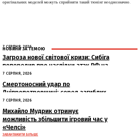
оригінальних моделей можуть сприйняти такий тюнінг неоднозначно.
7 СЕРПНЯ, 2026
НОВИНИ ЗА ТЕМОЮ
Загроза нової світової кризи: Сибіга
попередив про наслідки атак РФ на
судна
7 СЕРПНЯ, 2026
Смертоносний удар по
Дніпропетровщині: серед загиблих
– працівники «Укрпошти»
7 СЕРПНЯ, 2026
Михайло Мудрик отримує
можливість збільшити ігровий час у
«Челсі»
ЗАВАНТАЖИТИ БІЛЬШЕ