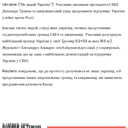
Ukraine (“Не кидай Україну”). Учасники закликали президента США
Дональда Трампа та американський уряд продовжити підтримку України
у війні проти Росії.
Близько тисячі людей, серед яких українці, поляки, представники
східноєвропейських громад США та американці. Учасники розгорнули
найбільший прапор України у світі (розмір 52×33 м, вага 150 кг).
Журналіст Алехандро Альварес опублікував відео акції у соцмережах,
зазначивши, що це одна з найбільших демонстрацій на підтримку
України у США.
Reuters повідомляє, що до протесту долучилися не лише українці, а й
представники інших національних громад та американці, які вимагають
продовження допомоги Києву.
9 СЕРПНЯ, 2026
НОВИНИ ЗА ТЕМОЮ