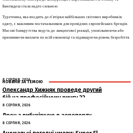
Бангладеш стала надто сильною.
Туреччина, яка входить до п’ятірки найбільших світових виробників
одягу, є важливим постачальником для провідних європейських брендів.
Масові банкрутства ведуть до ланцюгової реакції, уповільнюючи або
припиняючи виплати по всій економіці та підвищуючи рівень безробіття.
8 СЕРПНЯ, 2026
НОВИНИ ЗА ТЕМОЮ
Олександр Хижняк проведе другий
бій на професійному рингу 22
серпня у Львові
8 СЕРПНЯ, 2026
Дрон з вибухівкою в аеропорту
Лейпцига: США підозрюють Росію
8 СЕРПНЯ, 2026