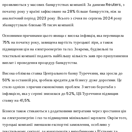
проявляються у масових банкрутствах компаній. За даними Reuters, з
початку року у країні зафіксовано на 28% більше банкрутств, ніж за
аналогічний період 2023 року. Всього з січня по серпень 2024 року
збанкрутувало близько 15 тисяч компаній.
Основними причинами цього явища є висока інфляція, яка перевищила
75% на початку року, завищена вартість турецької ліри, а також
підвищення цін на електроенергію та газ. Зокрема, будівельні та
текстильні компанії подають найбільшу кількість заяв про призупинення
виплат і проведення процедур банкрутства.
Висока облікова ставка Центрального банку Туреччини, яка зросла до
50% за останній рік, зробила кредити для бізнесу дуже дорогими. Це
стало однією з причин економічних проблем. З метою боротьби з
інфляцією, яка у серпні знизилася до 52%, ЦБ Туреччини підвищив
ставку на 41,5%.
Бізнеси також стикаються з додатковими витратами через зростання цін
на електроенергію і газ та підвищення мінімальної зарплати. Окрім того,
турецькі компанії зменшили експортні замовлення, особливо у
текстильному секторі, де конкуренція з виробниками з В’єтнаму та