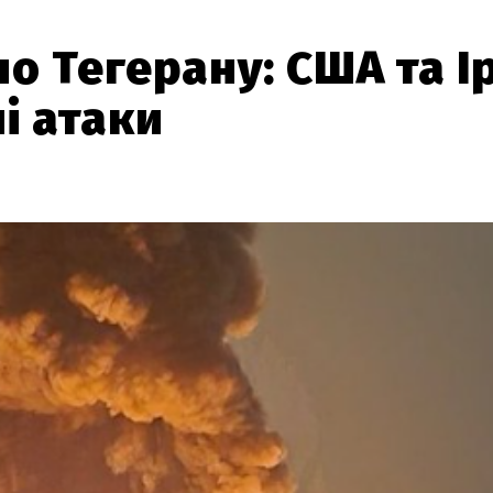
о Тегерану: США та І
і атаки