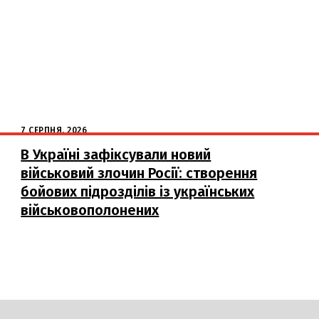
7 СЕРПНЯ, 2026
В Україні зафіксували новий
військовий злочин Росії: створення
бойових підрозділів із українських
військовополонених