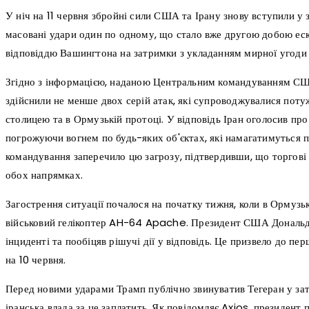
У ніч на 11 червня збройні сили США та Ірану знову вступили у
масовані удари один по одному, що стало вже другою добою еска
відповіддю Вашингтона на затримки з укладанням мирної угоди 
Згідно з інформацією, наданою Центральним командуванням С
здійснили не менше двох серій атак, які супроводжувалися пот
столицею та в Ормузькій протоці. У відповідь Іран оголосив про
погрожуючи вогнем по будь-яких об'єктах, які намагатимуться 
командування заперечило цю загрозу, підтвердивши, що торгові
обох напрямках.
Загострення ситуації почалося на початку тижня, коли в Ормузь
військовий гелікоптер AH-64 Apache. Президент США Дональд 
інциденті та пообіцяв рішучі дії у відповідь. Це призвело до пер
на 10 червня.
Перед новими ударами Трамп публічно звинуватив Тегеран у зат
іранська влада за це заплатить. Як повідомляє Axios, президент