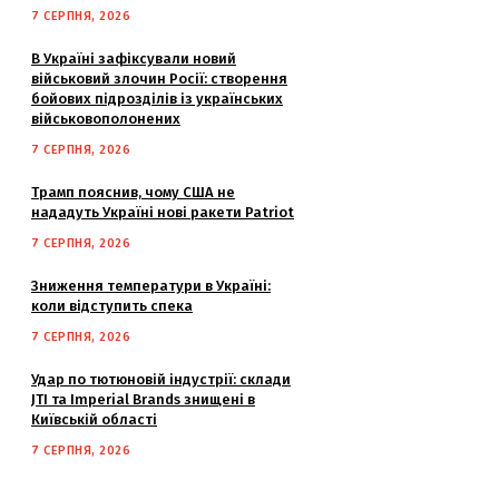
7 СЕРПНЯ, 2026
В Україні зафіксували новий
військовий злочин Росії: створення
бойових підрозділів із українських
військовополонених
7 СЕРПНЯ, 2026
Трамп пояснив, чому США не
нададуть Україні нові ракети Patriot
7 СЕРПНЯ, 2026
Зниження температури в Україні:
коли відступить спека
7 СЕРПНЯ, 2026
Удар по тютюновій індустрії: склади
JTI та Imperial Brands знищені в
Київській області
7 СЕРПНЯ, 2026