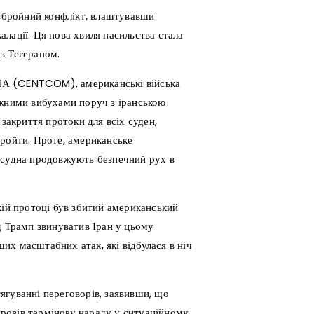
 збройний конфлікт, влаштувавши
лації. Ця нова хвиля насильства стала
з Тегераном.
ША (CENTCOM), американські війська
ужними вибухами поруч з іранською
 закриття протоки для всіх суден,
пройти. Проте, американське
 судна продовжують безпечний рух в
кій протоці був збитий американський
Трамп звинуватив Іран у цьому
ших масштабних атак, які відбулася в ніч
ягуванні переговорів, заявивши, що
 провів термінову нараду у ситуаційному