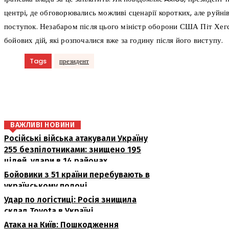
центрі, де обговорювались можливі сценарії коротких, але руйні
поступок. Незабаром після цього міністр оборони США Піт Хег
бойових дій, які розпочалися вже за годину після його виступу.
Tags
президент
поділіться
ВАЖЛИВІ НОВИНИ
Російські війська атакували Україну
255 безпілотниками: знищено 195
цілей, удари в 14 районах
Бойовики з 51 країни перебувають в
українському полоні
Удар по логістиці: Росія знищила
склад Toyota в Україні
Атака на Київ: Пошкодження