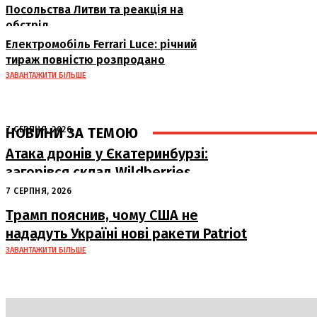
Посольства Литви та реакція на
обстріл
Електромобіль Ferrari Luce: річний
тираж повністю розпродано
ЗАВАНТАЖИТИ БІЛЬШЕ
НОВИНИ ЗА ТЕМОЮ
7 СЕРПНЯ, 2026
Атака дронів у Єкатеринбурзі:
загорівся склад Wildberries
7 СЕРПНЯ, 2026
Трамп пояснив, чому США не
нададуть Україні нові ракети Patriot
ЗАВАНТАЖИТИ БІЛЬШЕ