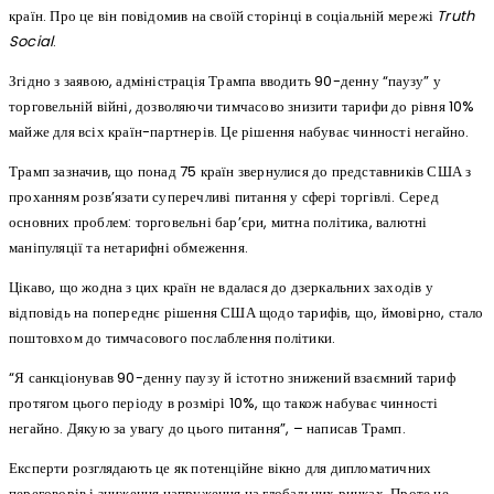
країн. Про це він повідомив на своїй сторінці в соціальній мережі
Truth
Social
.
Згідно з заявою, адміністрація Трампа вводить 90-денну “паузу” у
торговельній війні, дозволяючи тимчасово знизити тарифи до рівня 10%
майже для всіх країн-партнерів. Це рішення набуває чинності негайно.
Трамп зазначив, що понад 75 країн звернулися до представників США з
проханням розв’язати суперечливі питання у сфері торгівлі. Серед
основних проблем: торговельні бар’єри, митна політика, валютні
маніпуляції та нетарифні обмеження.
Цікаво, що жодна з цих країн не вдалася до дзеркальних заходів у
відповідь на попереднє рішення США щодо тарифів, що, ймовірно, стало
поштовхом до тимчасового послаблення політики.
“Я санкціонував 90-денну паузу й істотно знижений взаємний тариф
протягом цього періоду в розмірі 10%, що також набуває чинності
негайно. Дякую за увагу до цього питання”, – написав Трамп.
Експерти розглядають це як потенційне вікно для дипломатичних
переговорів і зниження напруження на глобальних ринках. Проте не