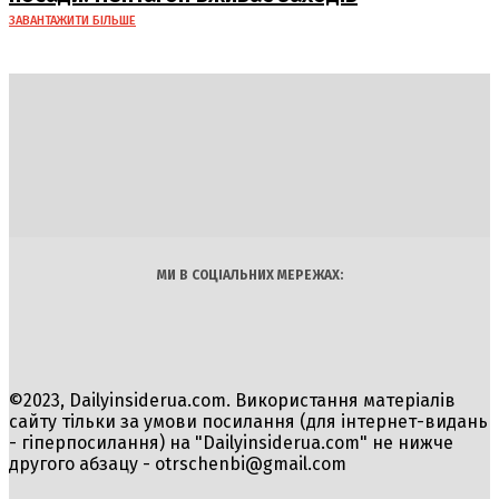
ЗАВАНТАЖИТИ БІЛЬШЕ
DAILY
INSIDER
Політика
Економіка
Бізнес
Блоги
Світ
Технології
Авто
Арт
Наука
МИ В СОЦІАЛЬНИХ МЕРЕЖАХ:
©2023, Dailyinsiderua.com. Використання матеріалів
сайту тільки за умови посилання (для інтернет-видань
- гіперпосилання) на "Dailyinsiderua.com" не нижче
другого абзацу -
otrschenbi@gmail.com