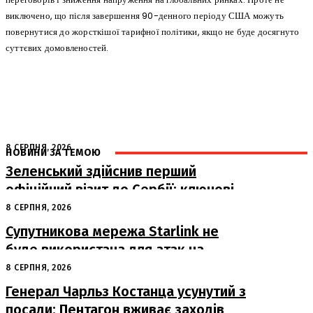
виключено, що після завершення 90-денного періоду США можуть
повернутися до жорсткішої тарифної політики, якщо не буде досягнуто
суттєвих домовленостей.
8 СЕРПНЯ, 2026
НОВИНИ ЗА ТЕМОЮ
Зеленський здійснив перший
офіційний візит до Сербії: ключові
переговори з Вучичем
8 СЕРПНЯ, 2026
Супутникова мережа Starlink не
буде використана для атак на
російські пускові установки
8 СЕРПНЯ, 2026
Генерал Чарльз Костанца усунутий з
посади: Пентагон вживає заходів