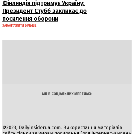
Фінляндія підтримує Україну:
Президент Стубб закликає до
посилення оборони
ЗАВАНТАЖИТИ БІЛЬШЕ
DAILY
INSIDER
Політика
Економіка
Бізнес
Блоги
Світ
Технології
Авто
Арт
Наука
МИ В СОЦІАЛЬНИХ МЕРЕЖАХ:
©2023, Dailyinsiderua.com. Використання матеріалів
сайту тільки за умови посилання (для інтернет-видань