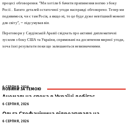
процесі обговорення. “Ми хотіли б бачити припинення вогню з боку
Росії… Багато деталей остаточної угоди насправді обговорено. Тепер ми
подивимося, чи є там Росія, а якщо ні, то це буде дуже невтішний момент
для світу”, – підсумував він.
Переговори у Саудівській Аравії свідчать про активні дипломатичні
зусилля з боку США та України, спрямовані на досягнення мирної угоди,
хоча їхні результати поки що залишаються невизначеними.
6 СЕРПНЯ, 2026
НОВИНИ ЗА ТЕМОЮ
Аномальна спека в Україні добігає
кінця: очікується похолодання
6 СЕРПНЯ, 2026
Ольга Стефанішина відреагувала на
підозри від НАБУ та САП
6 СЕРПНЯ, 2026