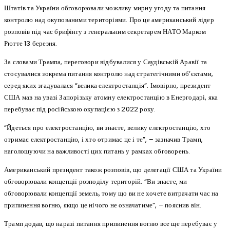
Штатів та України обговорювали можливу мирну угоду та питання
контролю над окупованими територіями. Про це американський лідер
розповів під час брифінгу з генеральним секретарем НАТО Марком
Рютте 13 березня.
За словами Трампа, переговори відбувалися у Саудівській Аравії та
стосувалися зокрема питання контролю над стратегічними об’єктами,
серед яких згадувалася “велика електростанція”. Імовірно, президент
США мав на увазі Запорізьку атомну електростанцію в Енергодарі, яка
перебуває під російською окупацією з 2022 року.
“Йдеться про електростанцію, ви знаєте, велику електростанцію, хто
отримає електростанцію, і хто отримає це і те”, – зазначив Трамп,
наголошуючи на важливості цих питань у рамках обговорень.
Американський президент також розповів, що делегації США та України
обговорювали концепції розподілу територій. “Ви знаєте, ми
обговорювали концепції земель, тому що ви не хочете витрачати час на
припинення вогню, якщо це нічого не означатиме”, – пояснив він.
Трамп додав, що наразі питання припинення вогню все ще перебуває у