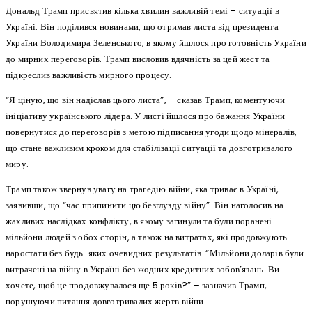
Дональд Трамп присвятив кілька хвилин важливій темі – ситуації в
Україні. Він поділився новинами, що отримав листа від президента
України Володимира Зеленського, в якому йшлося про готовність України
до мирних переговорів. Трамп висловив вдячність за цей жест та
підкреслив важливість мирного процесу.
“Я ціную, що він надіслав цього листа”, – сказав Трамп, коментуючи
ініціативу українського лідера. У листі йшлося про бажання України
повернутися до переговорів з метою підписання угоди щодо мінералів,
що стане важливим кроком для стабілізації ситуації та довготривалого
миру.
Трамп також звернув увагу на трагедію війни, яка триває в Україні,
заявивши, що “час припинити цю безглузду війну”. Він наголосив на
жахливих наслідках конфлікту, в якому загинули та були поранені
мільйони людей з обох сторін, а також на витратах, які продовжують
наростати без будь-яких очевидних результатів. “Мільйони доларів були
витрачені на війну в Україні без жодних кредитних зобов’язань. Ви
хочете, щоб це продовжувалося ще 5 років?” – зазначив Трамп,
порушуючи питання довготривалих жертв війни.