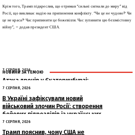
Крім того, Трамп підкреслив, що отримав “сильні сигнали до миру” від
Росії, що викликає надію на припинення конфлікту. “Чи це не чудово? Чи
це не краса? Час припинити це божевілля. Час зупинити цю беззмістовну
війну”, – додав президент США.
7 СЕРПНЯ, 2026
НОВИНИ ЗА ТЕМОЮ
Атака дронів у Єкатеринбурзі:
загорівся склад Wildberries
7 СЕРПНЯ, 2026
В Україні зафіксували новий
військовий злочин Росії: створення
бойових підрозділів із українських
військовополонених
7 СЕРПНЯ, 2026
Трамп пояснив, чому США не