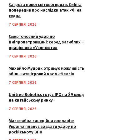
Загроза нової світової кризи: Сибіга
попередив про наслідки атак РФ на
судна
7 СЕРПНЯ, 2026
Смертоносний удар по
Дніпропетровщині: серед загиблих –
працівники «Укрпошти»
7 СЕРПНЯ, 2026
Михайло Мудрик отримує можливість
збільшити ігровий час у «Челсі»
7 СЕРПНЯ, 2026
Unitree Robotics готує IPO на $9 млрд
на китайському ринку
7 СЕРПНЯ, 2026
Масштабна санкційна операція:
Україна планує завдати удару по
російському ВПК