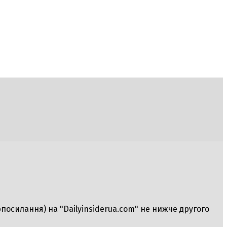
рпосилання) на "Dailyinsiderua.com" не нижче другого