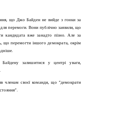
ння, що Джо Байден не вийде з гонки за
 для перемоги. Вони публічно заявили, що
ти кандидата вже занадто пізно. Але за
ть, що перемогти іншого демократа, окрім
адніше.
 Байдену залишитися у центрі уваги,
.
вив членам своєї команди, що “демократи
стояння”.