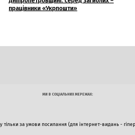
Дніпропетровщині: серед загиблих –
працівники «Укрпошти»
DAILY
INSIDER
логії
Авто
Арт
Наука
МИ В СОЦІАЛЬНИХ МЕРЕЖАХ:
ту тільки за умови посилання (для інтернет-видань - гіпе