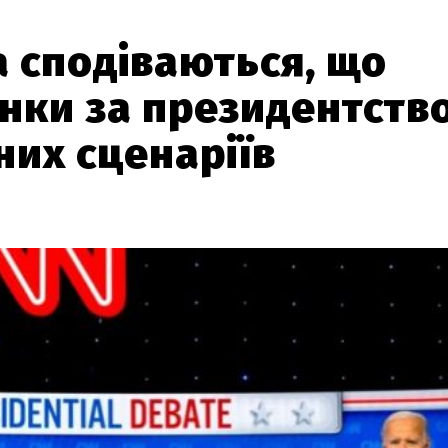
а сподіваються, що
онки за президентство
них сценаріїв