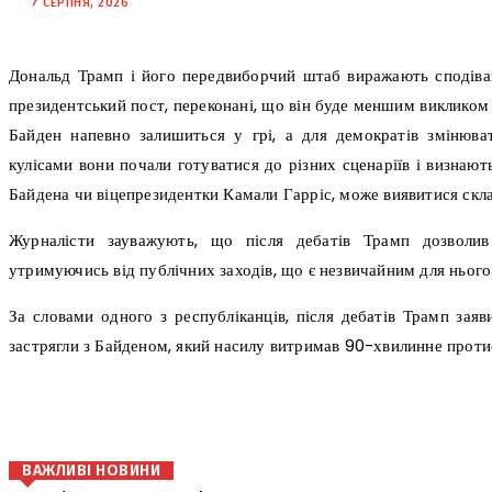
7 СЕРПНЯ, 2026
Дональд Трамп і його передвиборчий штаб виражають сподіва
президентський пост, переконані, що він буде меншим викликом
Байден напевно залишиться у грі, а для демократів змінюва
кулісами вони почали готуватися до різних сценаріїв і визнаю
Байдена чи віцепрезидентки Камали Гарріс, може виявитися скл
Журналісти зауважують, що після дебатів Трамп дозволив
утримуючись від публічних заходів, що є незвичайним для нього
За словами одного з республіканців, після дебатів Трамп зая
застрягли з Байденом, який насилу витримав 90-хвилинне проти
поділіться
ВАЖЛИВІ НОВИНИ