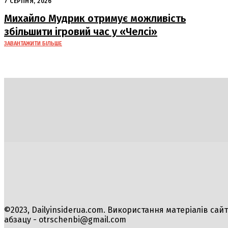
попередив про наслідки атак РФ на
7 СЕРПНЯ, 2026
судна
Михайло Мудрик отримує можливість
збільшити ігровий час у «Челсі»
ЗАВАНТАЖИТИ БІЛЬШЕ
Політика
Економіка
Бізнес
Блоги
Світ
Техно
©2023, Dailyinsiderua.com. Використання матеріалів сай
абзацу -
otrschenbi@gmail.com