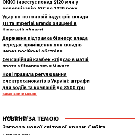
ОККО інвестує понад $120 млн у
модернізацію АЗС до 2029 року
Удар по тютюновій індустрії: склади
JTI та Imperial Brands знищені в
Київській області
Державна підтримка бізнесу: влада
передає приміщення для складів
через російські обстріли
Сенсаційний камбек «Лідса» в матчі
проти «Ліверпуля» в Чикаго
Нові правила регулювання
електросамокатів в Україні: штрафи
для водіїв та компаній до 8500 грн
ЗАВАНТАЖИТИ БІЛЬШЕ
НОВИНИ ЗА ТЕМОЮ
7 СЕРПНЯ, 2026
Загроза нової світової кризи: Сибіга