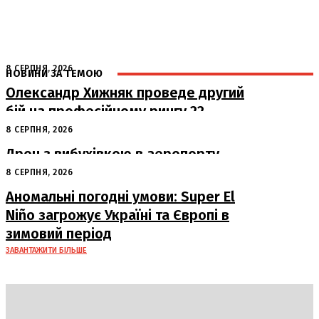
8 СЕРПНЯ, 2026
НОВИНИ ЗА ТЕМОЮ
Олександр Хижняк проведе другий
бій на професійному рингу 22
серпня у Львові
8 СЕРПНЯ, 2026
Дрон з вибухівкою в аеропорту
Лейпцига: США підозрюють Росію
8 СЕРПНЯ, 2026
Аномальні погодні умови: Super El
Niño загрожує Україні та Європі в
зимовий період
ЗАВАНТАЖИТИ БІЛЬШЕ
DAILY