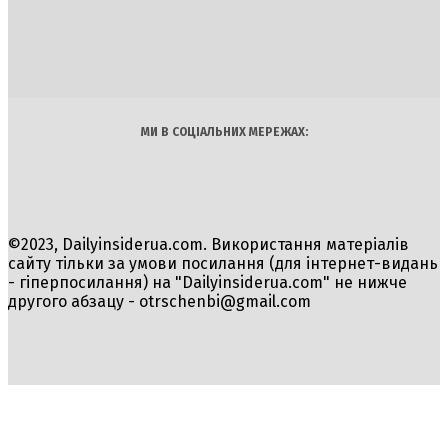
INSIDER
Політика
Економіка
Бізнес
Блоги
Світ
Технології
Авто
Арт
Наука
МИ В СОЦІАЛЬНИХ МЕРЕЖАХ:
©2023, Dailyinsiderua.com. Використання матеріалів
сайту тільки за умови посилання (для інтернет-видань
- гіперпосилання) на "Dailyinsiderua.com" не нижче
другого абзацу -
otrschenbi@gmail.com