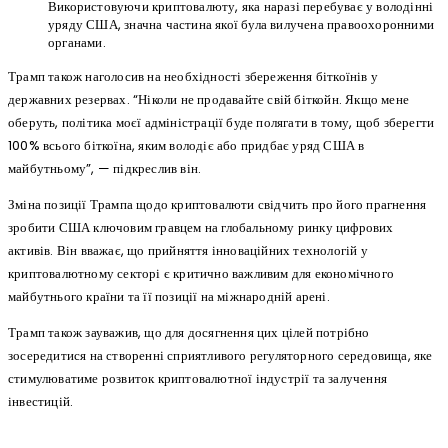
Використовуючи криптовалюту, яка наразі перебуває у володінні
уряду США, значна частина якої була вилучена правоохоронними
органами.
Трамп також наголосив на необхідності збереження біткоїнів у
державних резервах. “Ніколи не продавайте свій біткойн. Якщо мене
оберуть, політика моєї адміністрації буде полягати в тому, щоб зберегти
100% всього біткоїна, яким володіє або придбає уряд США в
майбутньому”, — підкреслив він.
Зміна позиції Трампа щодо криптовалюти свідчить про його прагнення
зробити США ключовим гравцем на глобальному ринку цифрових
активів. Він вважає, що прийняття інноваційних технологій у
криптовалютному секторі є критично важливим для економічного
майбутнього країни та її позиції на міжнародній арені.
Трамп також зауважив, що для досягнення цих цілей потрібно
зосередитися на створенні сприятливого регуляторного середовища, яке
стимулюватиме розвиток криптовалютної індустрії та залучення
інвестицій.