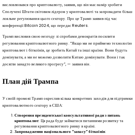
висловлювався про криптовалюту, заявив, що він має намір зробити
Сполучені Штати світовим лідером у криптовалюті та запровадити більш
лояльне регулювання цього сектору. Про це Трамп заявив під час
конференції Bitcoin 2024, що передає Reuters.
Трамп висловив свою незгоду зі спробами демократів посилити
регулювання криптовалютного ринку. “Якщо ми не приймемо технологію
криптовалют і біткоїнів, це зробить Китай та інші країни. Вони будуть
домінувати, а ми не можемо дозволити Китаю домінувати. Вони і так
досягли занадто великого прогресу”, — заявив він.
План дій Трампа
У своїй промові Трамп окреслив кілька конкретних заходів для підтримки
криптовалютного сектору в США:
Створення президентської консультативної ради з питань
криптовалют
: Ця рада буде займатися питаннями розвитку та
регулювання криптовалютного ринку в країні.
Запровадження національного “запасу” біткоїнів
: