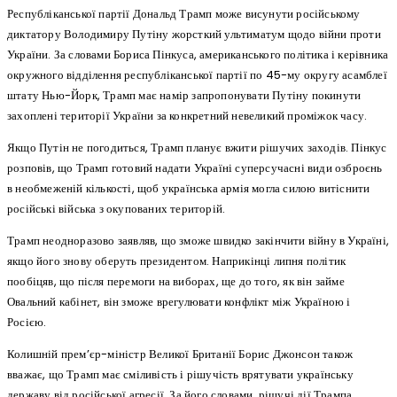
Республіканської партії Дональд Трамп може висунути російському
диктатору Володимиру Путіну жорсткий ультиматум щодо війни проти
України. За словами Бориса Пінкуса, американського політика і керівника
окружного відділення республіканської партії по 45-му округу асамблеї
штату Нью-Йорк, Трамп має намір запропонувати Путіну покинути
захоплені території України за конкретний невеликий проміжок часу.
Якщо Путін не погодиться, Трамп планує вжити рішучих заходів. Пінкус
розповів, що Трамп готовий надати Україні суперсучасні види озброєнь
в необмеженій кількості, щоб українська армія могла силою витіснити
російські війська з окупованих територій.
Трамп неодноразово заявляв, що зможе швидко закінчити війну в Україні,
якщо його знову оберуть президентом. Наприкінці липня політик
пообіцяв, що після перемоги на виборах, ще до того, як він займе
Овальний кабінет, він зможе врегулювати конфлікт між Україною і
Росією.
Колишній прем’єр-міністр Великої Британії Борис Джонсон також
вважає, що Трамп має сміливість і рішучість врятувати українську
державу від російської агресії. За його словами, рішучі дії Трампа