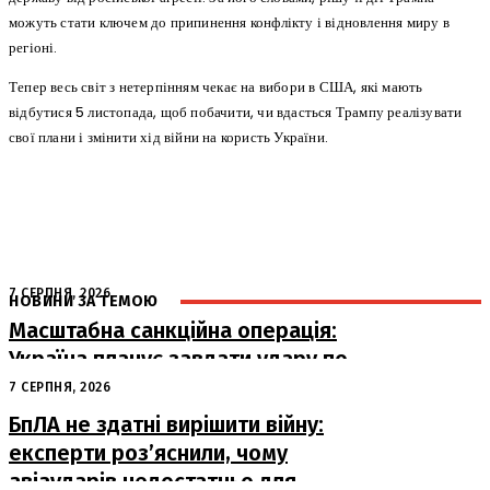
можуть стати ключем до припинення конфлікту і відновлення миру в
регіоні.
Тепер весь світ з нетерпінням чекає на вибори в США, які мають
відбутися 5 листопада, щоб побачити, чи вдасться Трампу реалізувати
свої плани і змінити хід війни на користь України.
7 СЕРПНЯ, 2026
НОВИНИ ЗА ТЕМОЮ
Масштабна санкційна операція:
Україна планує завдати удару по
російському ВПК
7 СЕРПНЯ, 2026
БпЛА не здатні вирішити війну:
експерти роз’яснили, чому
авіаударів недостатньо для