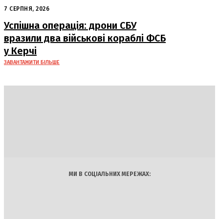
досягнення миру
7 СЕРПНЯ, 2026
Успішна операція: дрони СБУ
вразили два військові кораблі ФСБ
у Керчі
ЗАВАНТАЖИТИ БІЛЬШЕ
DAILY
INSIDER
Політика
Економіка
Бізнес
Блоги
Світ
Технології
Авто
Арт
Наука
МИ В СОЦІАЛЬНИХ МЕРЕЖАХ: