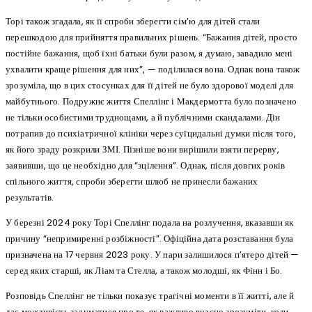
Торі також згадала, як її спроби зберегти сім’ю для дітей стали
перешкодою для прийняття правильних рішень. “Бажання дітей, просто
постійне бажання, щоб їхні батьки були разом, я думаю, завадило мені
ухвалити краще рішення для них”, — поділилася вона. Однак вона також
зрозуміла, що в цих стосунках для її дітей не було здорової моделі для
майбутнього. Подружнє життя Спеллінг і Макдермотта було позначено
не тільки особистими труднощами, а й публічними скандалами. Дін
потрапив до психіатричної клініки через суїцидальні думки після того,
як його зраду розкрили ЗМІ. Пізніше вони вирішили взяти перерву,
заявивши, що це необхідно для “зцілення”. Однак, після довгих років
спільного життя, спроби зберегти шлюб не принесли бажаних
результатів.
У березні 2024 року Торі Спеллінг подала на розлучення, вказавши як
причину “непримиренні розбіжності”. Офіційна дата розставання була
призначена на 17 червня 2023 року. У пари залишилося п’ятеро дітей —
серед яких старші, як Ліам та Стелла, а також молодші, як Фінн і Бо.
Розповідь Спеллінг не тільки показує трагічні моменти в її житті, але й
дає можливість задуматися про те, як важливо вчасно зрозуміти, коли