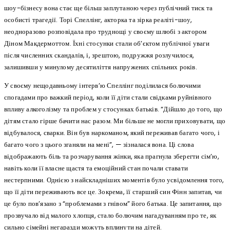
шоу-бізнесу вона стає ще більш заплутаною через публічний тиск та
особисті трагедії. Торі Спеллінг, акторка та зірка реаліті-шоу,
неодноразово розповідала про труднощі у своєму шлюбі з актором
Діном Макдермоттом. Їхні стосунки стали об’єктом публічної уваги
після численних скандалів, і, зрештою, подружжя розлучилося,
залишивши у минулому десятиліття напружених спільних років.
У своєму нещодавньому інтерв’ю Спеллінг поділилася болючими
спогадами про важкий період, коли її діти стали свідками руйнівного
впливу алкоголізму та проблем у стосунках батьків. “Дійшло до того, що
дітям стало гірше бачити нас разом. Ми більше не могли приховувати, що
відбувалося, сварки. Він був наркоманом, який переживав багато чого, і
багато чого з цього зганяли на мені”, — зізналася вона. Ці слова
відображають біль та розчарування жінки, яка прагнула зберегти сім’ю,
навіть коли її власне щастя та емоційний стан почали ставати
нестерпними. Однією з найскладніших моментів було усвідомлення того,
що її діти переживають все це. Зокрема, її старший син Фінн запитав, чи
це було пов’язано з “проблемами з гнівом” його батька. Це запитання, що
прозвучало від малого хлопця, стало болючим нагадуванням про те, як
сильно сімейні негаразди можуть вплинути на дітей.