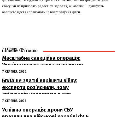
стосунки не приносять радості та здоров’я, а навпаки — руйнують
особисте щастя і впливають на благополуччя дітей.
7 СЕРПНЯ, 2026
НОВИНИ ЗА ТЕМОЮ
Масштабна санкційна операція:
Україна планує завдати удару по
російському ВПК
7 СЕРПНЯ, 2026
БпЛА не здатні вирішити війну:
експерти роз’яснили, чому
авіаударів недостатньо для
досягнення миру
7 СЕРПНЯ, 2026
Успішна операція: дрони СБУ
вразили два військові кораблі ФСБ