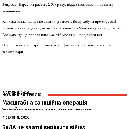
Зендеєю. Пара, яка разом з 2017 року, віддається в’язанні гачком у
вільний час.
Холланд зазначив, що це заняття дозволяє йому забути про стресові
моменти та сконцентруватися на творчості. «Мені це дуже подобається.
Вважаю, що це просто вимикає мій мозок», – поділився він.
Останнім часом у пресі з'являлася інформація про можливе таємне
весілля пари.
7 СЕРПНЯ, 2026
НОВИНИ ЗА ТЕМОЮ
Масштабна санкційна операція:
Україна планує завдати удару по
російському ВПК
7 СЕРПНЯ, 2026
БпЛА не здатні вирішити війну: