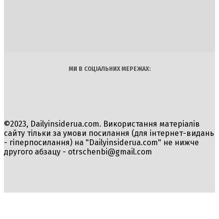
INSIDER
Політика
Економіка
Бізнес
Блоги
Світ
Технології
Авто
Арт
Наука
МИ В СОЦІАЛЬНИХ МЕРЕЖАХ:
©2023, Dailyinsiderua.com. Використання матеріалів
сайту тільки за умови посилання (для інтернет-видань
- гіперпосилання) на "Dailyinsiderua.com" не нижче
другого абзацу -
otrschenbi@gmail.com