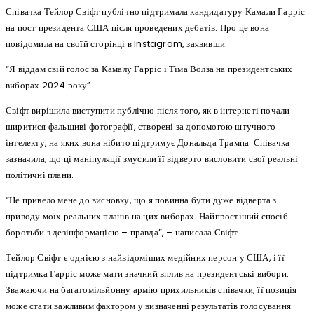
Співачка Тейлор Свіфт публічно підтримала кандидатуру Камали Гарріс
на пост президента США після проведених дебатів. Про це вона
повідомила на своїй сторінці в Instagram, заявивши:
“Я віддам свій голос за Камалу Гарріс і Тіма Волза на президентських
виборах 2024 року”.
Свіфт вирішила виступити публічно після того, як в інтернеті почали
ширитися фальшиві фотографії, створені за допомогою штучного
інтелекту, на яких вона нібито підтримує Дональда Трампа. Співачка
зазначила, що ці маніпуляції змусили її відверто висловити свої реальні
політичні плани.
“Це привело мене до висновку, що я повинна бути дуже відверта з
приводу моїх реальних планів на цих виборах. Найпростіший спосіб
боротьби з дезінформацією – правда”, – написала Свіфт.
Тейлор Свіфт є однією з найвідоміших медійних персон у США, і її
підтримка Гарріс може мати значний вплив на президентські вибори.
Зважаючи на багатомільйонну армію прихильників співачки, її позиція
може стати важливим фактором у визначенні результатів голосування.