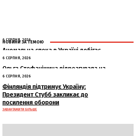
6 СЕРПНЯ, 2026
НОВИНИ ЗА ТЕМОЮ
Аномальна спека в Україні добігає
кінця: очікується похолодання
6 СЕРПНЯ, 2026
Ольга Стефанішина відреагувала на
підозри від НАБУ та САП
6 СЕРПНЯ, 2026
Фінляндія підтримує Україну:
Президент Стубб закликає до
посилення оборони
ЗАВАНТАЖИТИ БІЛЬШЕ
DAILY