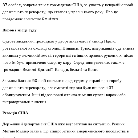
37 особам, зокрема трьом громадянам США, за участь у невдалій спробі
державного перевороту, що сталася у травні цього року. Про це
повідомляє агентство Reuters.
Вирок і місце суду
Судове засідання проходило у дворі військової в’язниці Ндоло,
розташованої на околиці столиці Кіншаси. Трьох американців суд визнав
винними у злочинній змові, тероризмі та інших правопорушеннях, після
чого їм було призначено смертну кару. Серед звинувачених також є
громадяни Великої Британії, Канади, Бельгії та Конго.
Загалом близько 50 осіб постали перед судом у справі про спробу
державного перевороту, але смертні вироки були винесені 37
обвинуваченим. Інші підозрювані отримали менш суворі вироки або
виправдувальні рішення.
Реакція США
Державний департамент США вже відреагував на ситуацію. Речник
Метью Міллер заявив, що співробітники американського посольства в