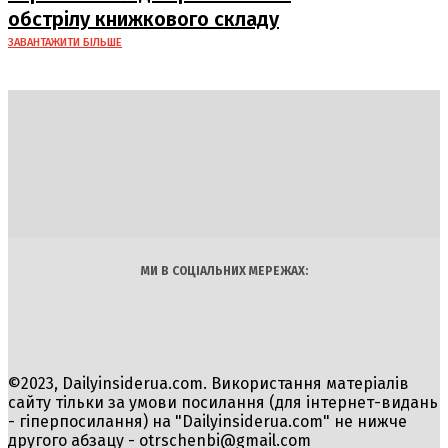
обстрілу книжкового складу
ЗАВАНТАЖИТИ БІЛЬШЕ
DAILY
INSIDER
Політика
Економіка
Бізнес
Блоги
Світ
Технології
Авто
Арт
Наука
МИ В СОЦІАЛЬНИХ МЕРЕЖАХ:
©2023, Dailyinsiderua.com. Використання матеріалів
сайту тільки за умови посилання (для інтернет-видань
- гіперпосилання) на "Dailyinsiderua.com" не нижче
другого абзацу -
otrschenbi@gmail.com