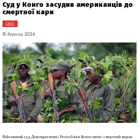
Суд у Конго засудив американців до
смертної кари
СВІТ
15 Вересня, 2024
Військовий суд Демократичної Республіки Конго виніс смертний вирок