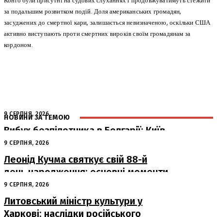
Конго були присутні на судових слуханнях і продовжуватимуть стежити
за подальшим розвитком подій. Доля американських громадян,
засуджених до смертної кари, залишається невизначеною, оскільки США
активно виступають проти смертних вироків своїм громадянам за
кордоном.
9 СЕРПНЯ, 2026
НОВИНИ ЗА ТЕМОЮ
Вибух безпілотника в Болгарії: Київ
готовий до спільного розслідування
9 СЕРПНЯ, 2026
Леонід Кучма святкує свій 88-й
день народження: основні моменти
з життя другого Президента України
9 СЕРПНЯ, 2026
Литовський міністр культури у
Харкові: наслідки російського