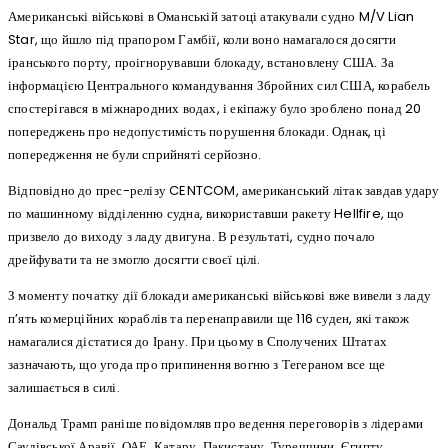
Американські військові в Оманській затоці атакували судно M/V Lian
Star, що йшло під прапором Гамбії, коли воно намагалося досягти
іранського порту, проігнорувавши блокаду, встановлену США. За
інформацією Центрального командування Збройних сил США, корабель
спостерігався в міжнародних водах, і екіпажу було зроблено понад 20
попереджень про недопустимість порушення блокади. Однак, ці
попередження не були сприйняті серйозно.
Відповідно до прес-релізу CENTCOM, американський літак завдав удару
по машинному відділенню судна, використавши ракету Hellfire, що
призвело до виходу з ладу двигуна. В результаті, судно почало
дрейфувати та не змогло досягти своєї цілі.
З моменту початку дії блокади американські військові вже вивели з ладу
п’ять комерційних кораблів та перенаправили ще 116 суден, які також
намагалися дістатися до Ірану. При цьому в Сполучених Штатах
зазначають, що угода про припинення вогню з Тегераном все ще
залишається в силі.
Дональд Трамп раніше повідомляв про ведення переговорів з лідерами
Саудівської Аравії, ОАЕ, Катару, Пакистану, Туреччини, Єгипту,