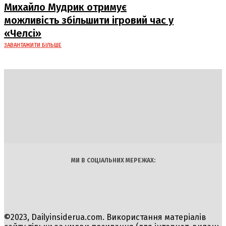
Михайло Мудрик отримує
можливість збільшити ігровий час у
«Челсі»
ЗАВАНТАЖИТИ БІЛЬШЕ
DAILY
INSIDER
Політика
Економіка
Бізнес
Блоги
Світ
Технології
Авто
Арт
Наука
МИ В СОЦІАЛЬНИХ МЕРЕЖАХ:
©2023, Dailyinsiderua.com. Використання матеріалів