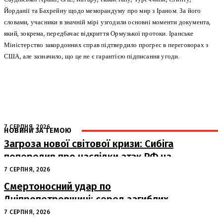
Йорданії та Бахрейну щодо меморандуму про мир з Іраном. За його
словами, учасники в значній мірі узгодили основні моменти документа,
який, зокрема, передбачає відкриття Ормузької протоки. Іранське
Міністерство закордонних справ підтвердило прогрес в переговорах з
США, але зазначило, що це не є гарантією підписання угоди.
7 СЕРПНЯ, 2026
НОВИНИ ЗА ТЕМОЮ
Загроза нової світової кризи: Сибіга
попередив про наслідки атак РФ на
судна
7 СЕРПНЯ, 2026
Смертоносний удар по
Дніпропетровщині: серед загиблих
– працівники «Укрпошти»
7 СЕРПНЯ, 2026