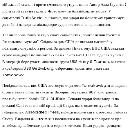
військової кампанії проти єменського угруповання Ансар Алла (хуситів)
після серії атак на судна у Червоному та Аравійському морях. У
соцмережі Truth Social він заявив, що удари по бойовиках триватимуть,
доки їхні напади на міжнародне судноплавство не припиняться.
Трамп зробив гучну заяву у своїх соцмережах, пригрозивши хуситам
“пекельними муками”. Слідом за цим США розпочали масштабну
повітряну операцію в регіоні. За даними Пентагону, ВПС США завдали
серію авіаударів по військових базах, системах ППО та лідерах хуситів.
В операції бере участь авіаносна група USS Harry S. Truman, включно
з крейсером USS Gettysburg, озброєним крилатими ракетами
Tomahawk.
Повідомляється, що: США застосували ракети Tomahawk для знищення
стратегічних об’єктів хуситів. Використовувалися 907-кілограмові
протибункерні бомби GBU-31 JDAM. Основні удари були завдані по
столиці Сані та північній провінції Саада, яка є оплотом хуситів. За
інформацією Associated Press, вибухи пролунали в ключових районах
Ємену. Видання Al Jazeera з посиланням на хуситів повідомило про
загибель щонайменше дев’яти мирних жителів. Після ударів президент