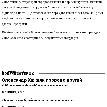
США також застеріг Іран від продовження підтримки хуситів, заявивши,
що у разі подальшого втручання “Вашингтон притягне Тегеран до
відповідальності”. Це сталося лише через два тижні після того, як Трамп
надіслав Ірану пропозицію про відновлення переговорів щодо його
ядерної програми.
Пізніше пресслужба Білого дому опублікувала фото, на яких президент
США особисто спостерігає за результатами авіаударів.
8 СЕРПНЯ, 2026
НОВИНИ ЗА ТЕМОЮ
Олександр Хижняк проведе другий
бій на професійному рингу 22
серпня у Львові
8 СЕРПНЯ, 2026
Дрон з вибухівкою в аеропорту
Лейпцига: США підозрюють Росію
8 СЕРПНЯ, 2026