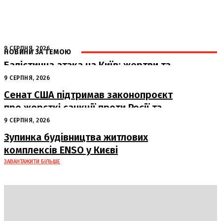
9 СЕРПНЯ, 2026
НОВИНИ ЗА ТЕМОЮ
Балістична атака на Київ: жертви та
руйнування
9 СЕРПНЯ, 2026
Сенат США підтримав законопроєкт
про жорсткі санкції проти Росії та
Ірану
9 СЕРПНЯ, 2026
Зупинка будівництва житлових
комплексів ENSO у Києві
ЗАВАНТАЖИТИ БІЛЬШЕ
DAILY
INSIDER