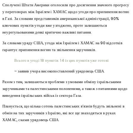
Сполучені Штати Америки оголосили про досягнення значного прогресу
у переговорах між Ізраїлем і ХАМАС щодо угоди про припинення вогню
в Газі. За словами представників американської адміністрації, 90%
ключових пунктів угоди вже узгоджено, проте залишаються
неурегульованими деякі критично важливі питання.
За словами уряду США, угода між Ізраїлем і ХАМАС на 90 відсотків
гарантує припинення вогню та звільнення заручників.
Всього в угоді 18 пунктів. 14 із цих пунктів уже готові
– заявив учора високопоставлений урядовець США.
Разом з тим, залишаються проблеми з умовами обміну ізраїльськими
заручниками та палестинськими полоненими, а також з питаннями щодо
виведення ізраїльських військ із сектора Газа.
Планується, що кілька сотень палестинських в’язнів будуть звільнені в
обмін на тих заручників з Ізраїлю, які все ще знаходяться в руках
ХАМАС, сказав урядовець США.