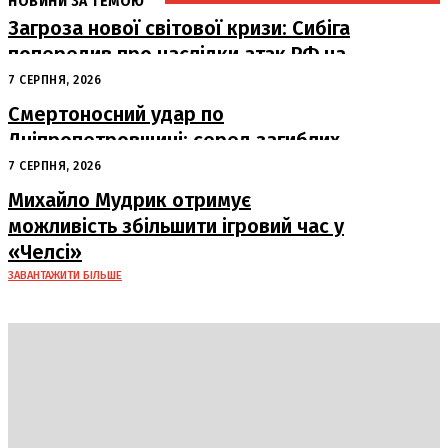
НОВИНИ ЗА ТЕМОЮ
Загроза нової світової кризи: Сибіга
попередив про наслідки атак РФ на
судна
7 СЕРПНЯ, 2026
Смертоносний удар по
Дніпропетровщині: серед загиблих
– працівники «Укрпошти»
7 СЕРПНЯ, 2026
Михайло Мудрик отримує
можливість збільшити ігровий час у
«Челсі»
ЗАВАНТАЖИТИ БІЛЬШЕ
DAILY
INSIDER
Політика
Економіка
Бізнес
Блоги
Світ