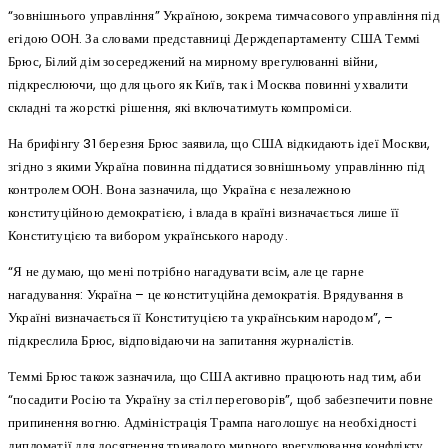
“зовнішнього управління” Україною, зокрема тимчасового управління під
егідою ООН. За словами представниці Держдепартаменту США Теммі
Брюс, Білий дім зосереджений на мирному врегулюванні війни,
підкреслюючи, що для цього як Київ, так і Москва повинні ухвалити
складні та жорсткі рішення, які включатимуть компроміси.
На брифінгу 31 березня Брюс заявила, що США відкидають ідеї Москви,
згідно з якими Україна повинна піддатися зовнішньому управлінню під
контролем ООН. Вона зазначила, що Україна є незалежною
конституційною демократією, і влада в країні визначається лише її
Конституцією та вибором українського народу.
“Я не думаю, що мені потрібно нагадувати всім, але це гарне
нагадування: Україна – це конституційна демократія. Врядування в
Україні визначається її Конституцією та українським народом”, –
підкреслила Брюс, відповідаючи на запитання журналістів.
Теммі Брюс також зазначила, що США активно працюють над тим, аби
“посадити Росію та Україну за стіл переговорів”, щоб забезпечити повне
припинення вогню. Адміністрація Трампа наголошує на необхідності
дипломатії для досягнення тривалого мирного врегулювання конфлікту,