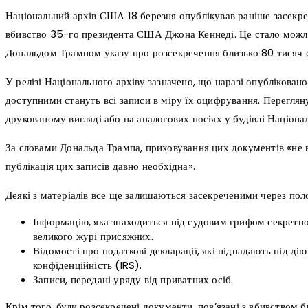
Національний архів США 18 березня опублікував раніше засекреч
вбивство 35-го президента США Джона Кеннеді. Це стало мож
Дональдом Трампом указу про розсекречення близько 80 тисяч с
У релізі Національного архіву зазначено, що наразі опублікован
доступними стануть всі записи в міру їх оцифрування. Переглян
друкованому вигляді або на аналогових носіях у будівлі Націона
За словами Дональда Трампа, приховування цих документів «не в
публікація цих записів давно необхідна».
Деякі з матеріалів все ще залишаються засекреченими через пол
Інформацію, яка знаходиться під судовим грифом секретн
великого журі присяжних.
Відомості про податкові декларації, які підпадають під ді
конфіденційність (IRS).
Записи, передані уряду від приватних осіб.
Крім того, були розсекречені документи, пов’язані з вбивством