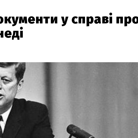
кументи у справі пр
неді