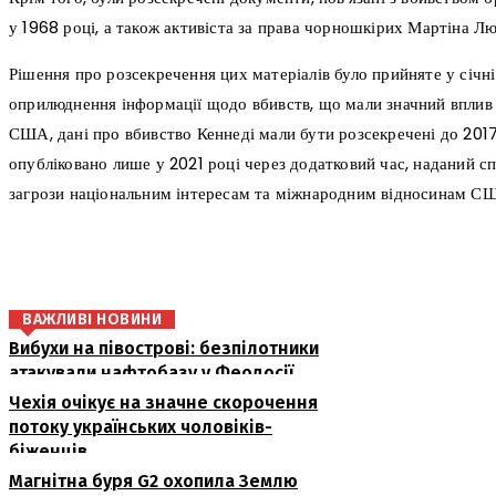
у 1968 році, а також активіста за права чорношкірих Мартіна Лю
Рішення про розсекречення цих матеріалів було прийняте у січн
оприлюднення інформації щодо вбивств, що мали значний вплив 
США, дані про вбивство Кеннеді мали бути розсекречені до 2017
опубліковано лише у 2021 році через додатковий час, наданий с
загрози національним інтересам та міжнародним відносинам С
поділіться
ВАЖЛИВІ НОВИНИ
Вибухи на півострові: безпілотники
атакували нафтобазу у Феодосії
Чехія очікує на значне скорочення
потоку українських чоловіків-
біженців
Магнітна буря G2 охопила Землю