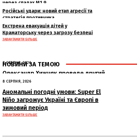
через спалах M1.9
Російські удари: новий етап агресії та
стратегія противника
Екстрена евакуація дітей у
Краматорську через загрозу безпеці
ЗАВАНТАЖИТИ БІЛЬШЕ
НОВИНИ ЗА ТЕМОЮ
8 СЕРПНЯ, 2026
Олександр Хижняк проведе другий
бій на професійному рингу 22 серпня
8 СЕРПНЯ, 2026
у Львові
Аномальні погодні умови: Super El
Niño загрожує Україні та Європі в
зимовий період
ЗАВАНТАЖИТИ БІЛЬШЕ