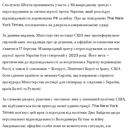
Сполучені Штати припиняють участь у Міжнародному центрі з
переслідування за злочин агресії проти України, який розслідує
відповідальність керівництва РФ за війну. Про це повідомляє The New
York Times, посилаючись на джерела в американському уряді.
За даними видання, Міністерство юстиції США вже проінформувало
європейських посадовців про це рішення, а офіційне оголошення має
з’явитися 17 березня. Міжнародний центр з переслідування за злочин
агресії проти України був створений у 2023 році. Його мета –
притягнення до відповідальності за вторгнення в Україну керівництво
Росії, а також її союзників – Білорусі, Північної Кореї та Ірану. США
були єдиною країною за межами Європи, яка направила старшого
прокурора Міністерства юстиції для співпраці зі слідчими з України,
країн Балтії та Румунії.
За словами джерел, рішення є частиною змін у зовнішній політиці США,
які відбуваються після приходу нової адміністрації. The New York
Times пов’язує цей крок із відходом від політики Джо Байдена щодо
персональної відповідальності Володимира Путіна за війну.
Американські офіційні особи поки не коментують ситуацію, але