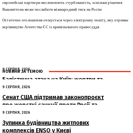
європейські партнери висловлюють стурбованість, оскільки рішення
Вашингтона може послабити міжнародний тиск на Росію.
Остаточне оголошення очікується через електронну пошту, яку отримає
керівництво Агентства ЄС із кримінального правосуддя.
9 СЕРПНЯ, 2026
НОВИНИ ЗА ТЕМОЮ
Балістична атака на Київ: жертви та
руйнування
9 СЕРПНЯ, 2026
Сенат США підтримав законопроєкт
про жорсткі санкції проти Росії та
Ірану
9 СЕРПНЯ, 2026
Зупинка будівництва житлових
комплексів ENSO у Києві