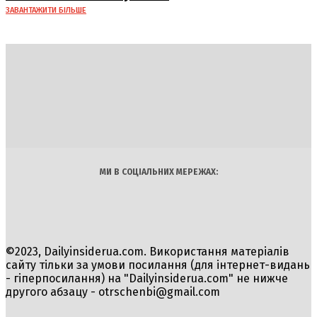
ЗАВАНТАЖИТИ БІЛЬШЕ
DAILY
INSIDER
Політика
Економіка
Бізнес
Блоги
Світ
Технології
Авто
Арт
Наука
МИ В СОЦІАЛЬНИХ МЕРЕЖАХ:
©2023, Dailyinsiderua.com. Використання матеріалів
сайту тільки за умови посилання (для інтернет-видань
- гіперпосилання) на "Dailyinsiderua.com" не нижче
другого абзацу -
otrschenbi@gmail.com