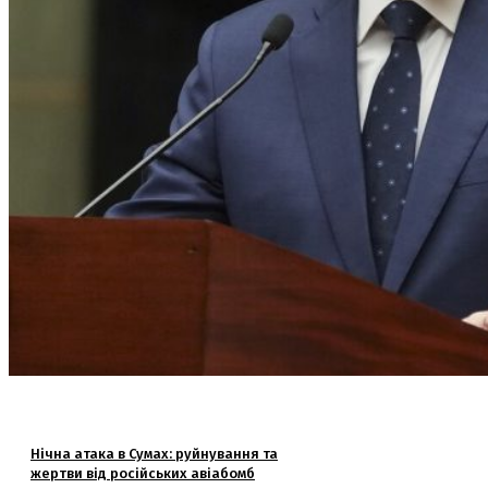
Нічна атака в Сумах: руйнування та
жертви від російських авіабомб