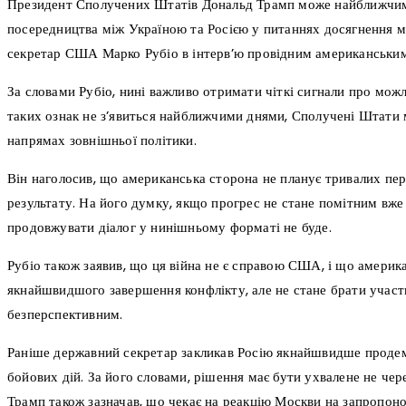
Президент Сполучених Штатів Дональд Трамп може найближчи
посередництва між Україною та Росією у питаннях досягнення м
секретар США Марко Рубіо в інтерв’ю провідним американськи
За словами Рубіо, нині важливо отримати чіткі сигнали про мож
таких ознак не з’явиться найближчими днями, Сполучені Штати 
напрямах зовнішньої політики.
Він наголосив, що американська сторона не планує тривалих пер
результату. На його думку, якщо прогрес не стане помітним вже 
продовжувати діалог у нинішньому форматі не буде.
Рубіо також заявив, що ця війна не є справою США, і що америк
якнайшвидшого завершення конфлікту, але не стане брати участь
безперспективним.
Раніше державний секретар закликав Росію якнайшвидше проде
бойових дій. За його словами, рішення має бути ухвалене не чер
Трамп також зазначав, що чекає на реакцію Москви на запропоно