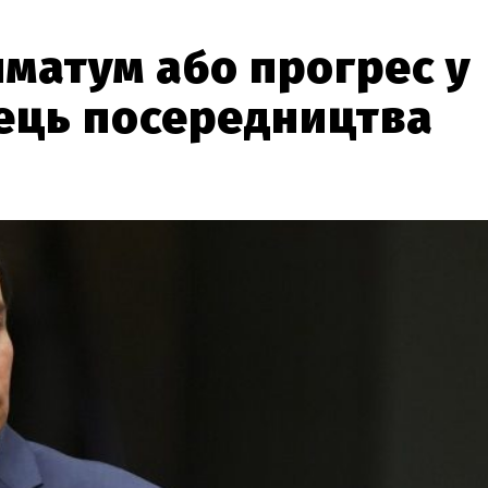
матум або прогрес у
нець посередництва