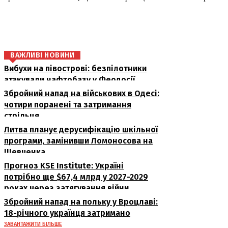
поділіться
ВАЖЛИВІ НОВИНИ
Вибухи на півострові: безпілотники
атакували нафтобазу у Феодосії
Збройний напад на військових в Одесі:
чотири поранені та затримання
стрільця
Литва планує дерусифікацію шкільної
програми, замінивши Ломоносова на
Шевченка
Прогноз KSE Institute: Україні
потрібно ще $67,4 млрд у 2027-2029
роках через затягування війни
Збройний напад на польку у Вроцлаві:
18-річного українця затримано
ЗАВАНТАЖИТИ БІЛЬШЕ