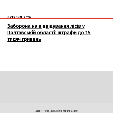
6 СЕРПНЯ, 2026
Заборона на відвідування лісів у
Полтавській області: штрафи до 15
тисяч гривень
DAILY
INSIDER
логії
Авто
Арт
Наука
МИ В СОЦІАЛЬНИХ МЕРЕЖАХ: