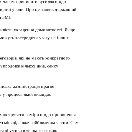
м часом припинити зусилля щодо
ирної угоди. Про це заявив державний
м ЗМІ.
ливість укладення домовленості. Якщо
можуть зосередити увагу на інших
еговорів, які не мають конкретного
упродовж кількох днів, сенсу
анська адміністрація прагне
 у процесі, який виглядає
монструвати наміри щодо припинення
ез місяці, а вже найближчим часом. Сам
вані умови вже цього тижня.