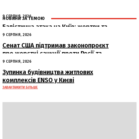
9 СЕРПНЯ, 2026
НОВИНИ ЗА ТЕМОЮ
Балістична атака на Київ: жертви та
руйнування
9 СЕРПНЯ, 2026
Сенат США підтримав законопроєкт
про жорсткі санкції проти Росії та
Ірану
9 СЕРПНЯ, 2026
Зупинка будівництва житлових
комплексів ENSO у Києві
ЗАВАНТАЖИТИ БІЛЬШЕ
DAILY
INSIDER
Політика
Економіка
Бізнес
Блоги
Світ