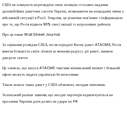
США не планують переглядати свою позицію стосовно надання
далекобійних ракетних систем Україні, незважаючи на нещодавні зміни у
військовій ситуації в Росії. Зокрема, це рішення пов’язане з інформацією
про те, що Росія відвела 90% своєї авіації із загрозливих районів.
Про це пише Wall Street Journal.
За оцінками розвідки США, після передачі Києву ракет ATACMS, Росія
вивела більшість своїх літаків за межами радіусу дії ракет, заявило
джерело газети.
Це означає, що запуск ATACMS «матиме мінімальний вплив» і більший
ефект можуть надати українські безпілотники.
Також запаси таких ракет у США обмежені, нагадав чиновник.
Зеленський раніше заявляв, що західні партнери відмовчуються на
прохання України дати дозвіл на удари по РФ.