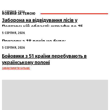
6 СЕРПНЯ, 2026
НОВИНИ ЗА ТЕМОЮ
Заборона на відвідування лісів у
Полтавській області: штрафи до 15
тисяч гривень
5 СЕРПНЯ, 2026
Призову з 18 років не буде:
офіційна позиція Офісу Президента
5 СЕРПНЯ, 2026
Бойовики з 51 країни перебувають в
українському полоні
ЗАВАНТАЖИТИ БІЛЬШЕ
DAILY
INSIDER
Політика
Економіка
Бізнес
Блоги
Світ