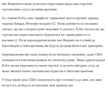
мит Вашингтон може розпочати переговори щодо двосторонніх
торговельних угод із різними країнами.
За словами Рубіо, нові тарифи не спрямовані проти окремих держав,
зокрема Канади, Мексики чи країн ЄС. Вони діятимуть на загальних
умовах, що має створити рівні можливості для всіх. Рубіо наголосив, що
торговельні відносини мають будуватися на справедливості та
взаємності. Після впровадження нових мит Вашингтон готовий до
переговорів із тими країнами, які будуть дотримуватися цих принципів.
Запровадження мит може вплинути на глобальну економіку, адже США
залишаються ключовим гравцем на світовому ринку. Якщо адміністрація
Рубіо зможе переглянути умови торгівлі та досягти вигідних угод, це
може змінити баланс економічних відносин із багатьма країнами.
У будь-якому разі США сигналізують про готовність до змін, але лише
після того, як будуть встановлені нові правила гри.