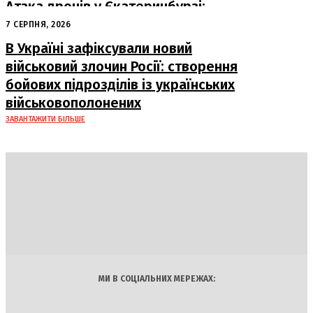
Атака дронів у Єкатеринбурзі:
загорівся склад Wildberries
7 СЕРПНЯ, 2026
В Україні зафіксували новий
військовий злочин Росії: створення
бойових підрозділів із українських
військовополонених
ЗАВАНТАЖИТИ БІЛЬШЕ
DAILY
INSIDER
Політика
Економіка
Бізнес
Блоги
Світ
Технології
Авто
Арт
Наука
МИ В СОЦІАЛЬНИХ МЕРЕЖАХ: