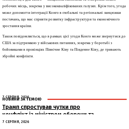
робочих місць, зокрема у висококваліфікованих галузях. Крім того, угода
може допомогти інтеграції Конго в глобальні та регіональні ланцюжки
постачань, що має сприяти розвитку інфраструктури та економічного
зростання країни.
Також повідомляється, що в рамках цієї угоди Конго може звернутися до
США за підтримкою у військових питаннях, зокрема у боротьбі з
бойовиками в провінціях Північне Ківу та Південне Ківу, де тривають
збройні конфлікти.
7 СЕРПНЯ, 2026
НОВИНИ ЗА ТЕМОЮ
Трамп спростував чутки про
конфлікт із міністром оборони та
похвалив його роботу
7 СЕРПНЯ, 2026