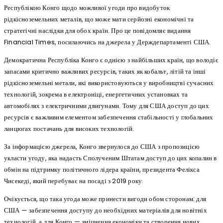
Республікою Конго щодо можливої угоди про видобуток
рідкісноземельних металів, що може мати серйозні економічні та
стратегічні наслідки для обох країн. Про це повідомляє видання
Financial Times, посилаючись на джерела у Держдепартаменті США.
Демократична Республіка Конго є однією з найбільших країн, що володіє
запасами критично важливих ресурсів, таких як кобальт, літій та інші
рідкісноземельні метали, які використовуються у виробництві сучасних
технологій, зокрема в електроніці, енергетичних установках та
автомобілях з електричними двигунами. Тому для США доступ до цих
ресурсів є важливим елементом забезпечення стабільності у глобальних
ланцюгах постачань для високих технологій.
За інформацією джерела, Конго звернулося до США з пропозицією
укласти угоду, яка надасть Сполученим Штатам доступ до цих копалин в
обмін на підтримку політичного лідера країни, президента Фелікса
Чисекеді, який перебуває на посаді з 2019 року.
Очікується, що така угода може принести вигоди обом сторонам: для
США — забезпечення доступу до необхідних матеріалів для новітніх
технологій, а для Конго — зміцнення економіки та створення нових