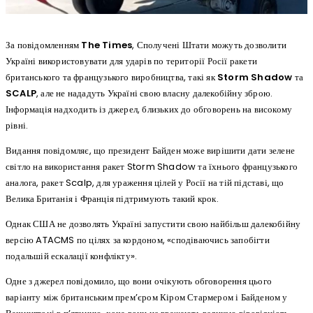
За повідомленням
The Times
, Сполучені Штати можуть дозволити
Україні використовувати для ударів по території Росії ракети
британського та французького виробництва, такі як
Storm Shadow
та
SCALP
, але не нададуть Україні свою власну далекобійну зброю.
Інформація надходить із джерел, близьких до обговорень на високому
рівні.
Видання повідомляє, що президент Байден може вирішити дати зелене
світло на використання ракет Storm Shadow та їхнього французького
аналога, ракет Scalp, для ураження цілей у Росії на тій підставі, що
Велика Британія і Франція підтримують такий крок.
Однак США не дозволять Україні запустити свою найбільш далекобійну
версію ATACMS по цілях за кордоном, «сподіваючись запобігти
подальшій ескалації конфлікту».
Одне з джерел повідомило, що вони очікують обговорення цього
варіанту між британським прем’єром Кіром Стармером і Байденом у