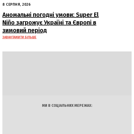
Лейпцига: США підозрюють Росію
8 СЕРПНЯ, 2026
Аномальні погодні умови: Super El
Niño загрожує Україні та Європі в
зимовий період
ЗАВАНТАЖИТИ БІЛЬШЕ
DAILY
INSIDER
Політика
Економіка
Бізнес
Блоги
Світ
Технології
Авто
Арт
Наука
МИ В СОЦІАЛЬНИХ МЕРЕЖАХ: