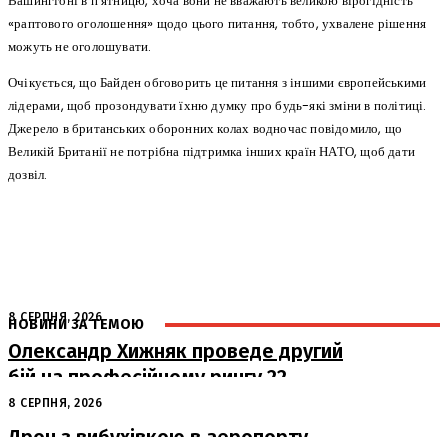
Вашингтоні в п’ятницю, хоча вони не вважають великою вірогідність
«раптового оголошення» щодо цього питання, тобто, ухвалене рішення
можуть не оголошувати.
Очікується, що Байден обговорить це питання з іншими європейськими
лідерами, щоб прозондувати їхню думку про будь-які зміни в політиці.
Джерело в британських оборонних колах водночас повідомило, що
Великій Британії не потрібна підтримка інших країн НАТО, щоб дати
дозвіл.
8 СЕРПНЯ, 2026
НОВИНИ ЗА ТЕМОЮ
Олександр Хижняк проведе другий
бій на професійному рингу 22
серпня у Львові
8 СЕРПНЯ, 2026
Дрон з вибухівкою в аеропорту