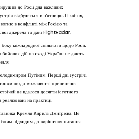
ирушив до Росії для важливих
річ відбудеться в п’ятницю, 11 квітня, і
огню в конфлікті між Росією та
свої джерела та дані FlightRadar.
з боку міжнародної спільноти щодо Росії.
бойових дій на сході України не дають
илля.
Володимиром Путіним. Перші дві зустрічі
нгтоном щодо можливості припинення
устрічей не вдалося досягти істотного
 реалізовані на практиці.
тавника Кремля Кирила Дмитрієва. Це
з різним підходом до вирішення питання