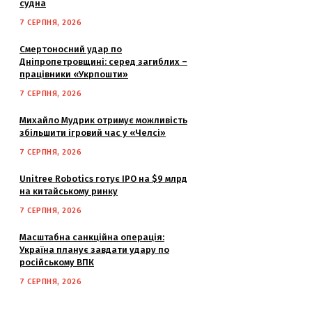
судна
7 СЕРПНЯ, 2026
Смертоносний удар по
Дніпропетровщині: серед загиблих –
працівники «Укрпошти»
7 СЕРПНЯ, 2026
Михайло Мудрик отримує можливість
збільшити ігровий час у «Челсі»
7 СЕРПНЯ, 2026
Unitree Robotics готує IPO на $9 млрд
на китайському ринку
7 СЕРПНЯ, 2026
Масштабна санкційна операція:
Україна планує завдати удару по
російському ВПК
7 СЕРПНЯ, 2026