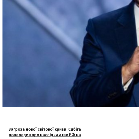
Загроза нової світової кризи: Сибіга
попередив про наслідки атак РФ на