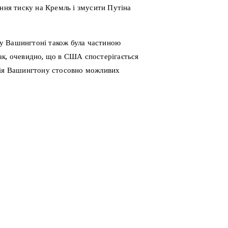
ення тиску на Кремль і змусити Путіна
у Вашингтоні також була частиною
ак, очевидно, що в США спостерігається
иція Вашингтону стосовно можливих