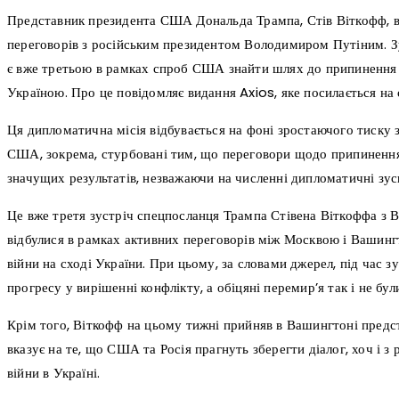
Представник президента США Дональда Трампа, Стів Віткофф, в
переговорів з російським президентом Володимиром Путіним. Зуст
є вже третьою в рамках спроб США знайти шлях до припинення в
Україною. Про це повідомляє видання Axios, яке посилається на 
Ця дипломатична місія відбувається на фоні зростаючого тиску 
США, зокрема, стурбовані тим, що переговори щодо припинення 
значущих результатів, незважаючи на численні дипломатичні зус
Це вже третя зустріч спецпосланця Трампа Стівена Віткоффа з 
відбулися в рамках активних переговорів між Москвою і Ваши
війни на сході України. При цьому, за словами джерел, під час з
прогресу у вирішенні конфлікту, а обіцяні перемир’я так і не були
Крім того, Віткофф на цьому тижні прийняв в Вашингтоні предс
вказує на те, що США та Росія прагнуть зберегти діалог, хоч і 
війни в Україні.