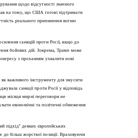
рування щодо відсутності значного
ав на тому, що США готові підтримати
сутність реального припинення вогню
осилення санкцій проти Росії, якщо до
ення бойових дій. Зокрема, Трамп може
Конгресу з проханням ухвалити нові
 як важливого інструменту для змусити
жувала санкції проти Росії у відповідь
інця місяця мирні переговори не
сувати економічні та політичні обмеження
ий підхід” деяких європейських
гне до більш жорсткої позиції. Враховуючи