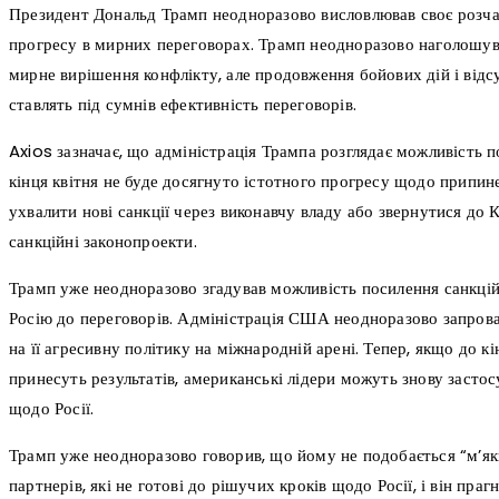
Президент Дональд Трамп неодноразово висловлював своє розча
прогресу в мирних переговорах. Трамп неодноразово наголошув
мирне вирішення конфлікту, але продовження бойових дій і від
ставлять під сумнів ефективність переговорів.
Axios зазначає, що адміністрація Трампа розглядає можливість п
кінця квітня не буде досягнуто істотного прогресу щодо припин
ухвалити нові санкції через виконавчу владу або звернутися до 
санкційні законопроекти.
Трамп уже неодноразово згадував можливість посилення санкцій
Росію до переговорів. Адміністрація США неодноразово запровад
на її агресивну політику на міжнародній арені. Тепер, якщо до к
принесуть результатів, американські лідери можуть знову засто
щодо Росії.
Трамп уже неодноразово говорив, що йому не подобається “м’як
партнерів, які не готові до рішучих кроків щодо Росії, і він пра