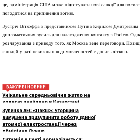
це, адміністрація США може підготувати нові санкції для посил
погодитися на припинення вогню.
Зустріч Віткоффа з представником Путіна Кирилом Дмитрієвим 
дипломатичних зусиль для налагодження контакту з Росією. Одн
розчарування з приводу того, як Москва веде переговори. Поз
санкцій у разі невиконання домовленостей є досить чіткою.
поділіться
ВАЖЛИВІ НОВИНИ
Унікальне середньовічне житло на
колесах знайдено в Казахстані
Зупинка АЕС «Пакш»: Угорщина
вимушена призупинити роботу єдиної
атомної електростанції через
обміління Дунаю
Ситуація в Сеуті нормалізується: