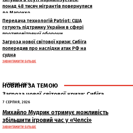
понад 48 тисяч мігрантів повернулися
до Марокко
Передача технологій Patriot: США
готують підтримку України в сфері
протиповітряної оборони
Загроза нової світової кризи: Сибіга
попередив про наслідки атак РФ на
судна
ЗАВАНТАЖИТИ БІЛЬШЕ
НОВИНИ ЗА ТЕМОЮ
7 СЕРПНЯ, 2026
Загроза нової світової кризи: Сибіга
попередив про наслідки атак РФ на
7 СЕРПНЯ, 2026
судна
Михайло Мудрик отримує можливість
збільшити ігровий час у «Челсі»
ЗАВАНТАЖИТИ БІЛЬШЕ