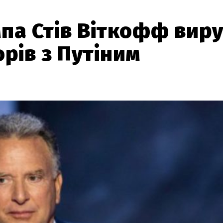
па Стів Віткофф вир
орів з Путіним