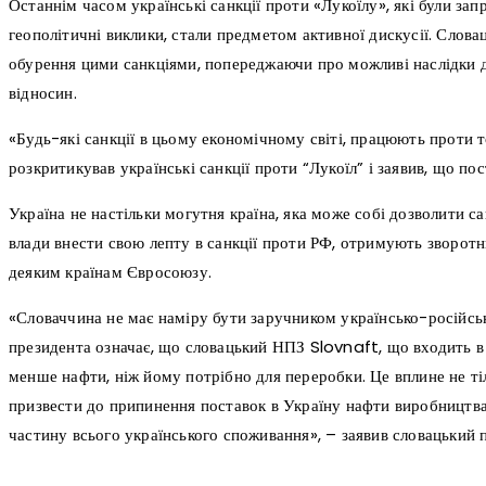
Останнім часом українські санкції проти «Лукоїлу», які були зап
геополітичні виклики, стали предметом активної дискусії. Слова
обурення цими санкціями, попереджаючи про можливі наслідки 
відносин.
«Будь-які санкції в цьому економічному світі, працюють проти т
розкритикував українські санкції проти “Лукоїл” і заявив, що по
Україна не настільки могутня країна, яка може собі дозволити са
влади внести свою лепту в санкції проти РФ, отримують зворотн
деяким країнам Євросоюзу.
«Словаччина не має наміру бути заручником українсько-російськ
президента означає, що словацький НПЗ Slovnaft, що входить 
менше нафти, ніж йому потрібно для переробки. Це вплине не ті
призвести до припинення поставок в Україну нафти виробництва
частину всього українського споживання», – заявив словацький п
поділіться