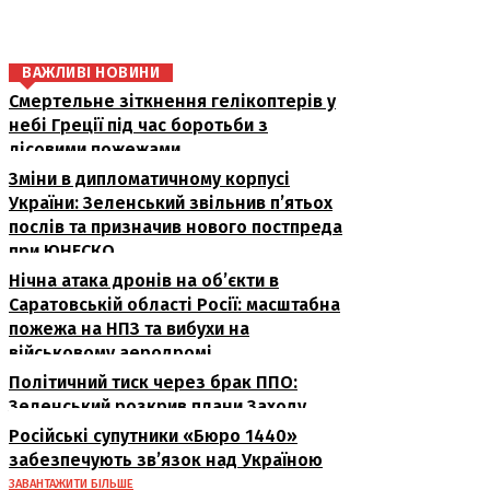
ВАЖЛИВІ НОВИНИ
Смертельне зіткнення гелікоптерів у
небі Греції під час боротьби з
лісовими пожежами
Зміни в дипломатичному корпусі
України: Зеленський звільнив п’ятьох
послів та призначив нового постпреда
при ЮНЕСКО
Нічна атака дронів на об’єкти в
Саратовській області Росії: масштабна
пожежа на НПЗ та вибухи на
військовому аеродромі
Політичний тиск через брак ППО:
Зеленський розкрив плани Заходу
Російські супутники «Бюро 1440»
забезпечують зв’язок над Україною
ЗАВАНТАЖИТИ БІЛЬШЕ