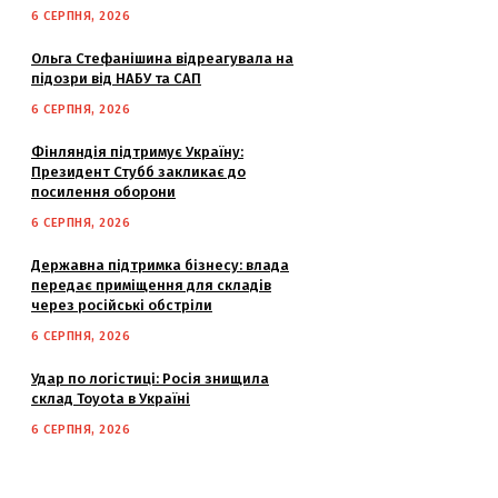
6 СЕРПНЯ, 2026
Ольга Стефанішина відреагувала на
підозри від НАБУ та САП
6 СЕРПНЯ, 2026
Фінляндія підтримує Україну:
Президент Стубб закликає до
посилення оборони
6 СЕРПНЯ, 2026
Державна підтримка бізнесу: влада
передає приміщення для складів
через російські обстріли
6 СЕРПНЯ, 2026
Удар по логістиці: Росія знищила
склад Toyota в Україні
6 СЕРПНЯ, 2026