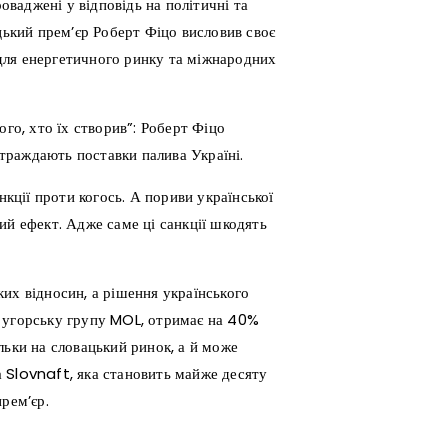
роваджені у відповідь на політичні та
цький прем’єр Роберт Фіцо висловив своє
для енергетичного ринку та міжнародних
ого, хто їх створив”: Роберт Фіцо
страждають поставки палива Україні.
нкції проти когось. А пориви української
ий ефект. Адже саме ці санкції шкодять
их відносин, а рішення українського
в угорську групу MOL, отримає на 40%
льки на словацький ринок, а й може
 Slovnaft, яка становить майже десяту
рем’єр.