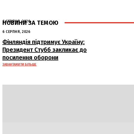
НОВИНИ ЗА ТЕМОЮ
6 СЕРПНЯ, 2026
Аномальна спека в Україні добігає
6 СЕРПНЯ, 2026
кінця: очікується похолодання
Фінляндія підтримує Україну:
Президент Стубб закликає до
посилення оборони
ЗАВАНТАЖИТИ БІЛЬШЕ
Політика
Економіка
Бізнес
Блоги
Світ
Техно