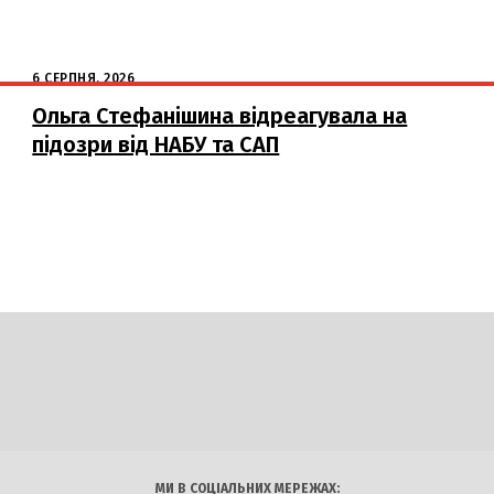
6 СЕРПНЯ, 2026
Ольга Стефанішина відреагувала на
підозри від НАБУ та САП
DAILY
INSIDER
логії
Авто
Арт
Наука
МИ В СОЦІАЛЬНИХ МЕРЕЖАХ: