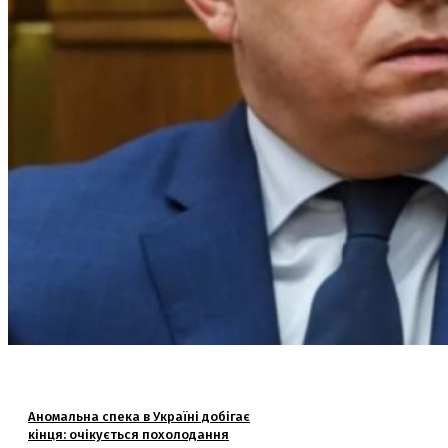
Аномальна спека в Україні добігає
кінця: очікується похолодання