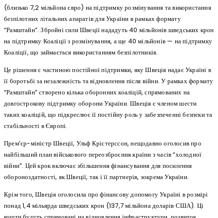
(близько 7,2 мільйона євро) на підтримку розмінування та використання
безпілотних літальних апаратів для України в рамках формату
“Рамштайн”. Збройні сили Швеції нададуть 40 мільйонів шведських крон
на підтримку Коаліції з розмінування, а ще 40 мільйонів — на підтримку
Коаліції, що займається використанням безпілотників.
Це рішення є частиною постійної підтримки, яку Швеція надає Україні в
її боротьбі за незалежність та відновлення після війни. У рамках формату
“Рамштайн” створено кілька оборонних коаліцій, спрямованих на
довгострокову підтримку оборони України. Швеція є членом шести
таких коаліцій, що підкреслює її постійну роль у забезпеченні безпеки та
стабільності в Європі.
Прем’єр-міністр Швеції, Ульф Крістерссон, нещодавно оголосив про
найбільший план військового переозброєння країни з часів “холодної
війни”. Цей крок включає збільшення фінансування для посилення
обороноздатності, як Швеції, так і її партнерів, зокрема України.
Крім того, Швеція оголосила про фінансову допомогу Україні в розмірі
понад 1,4 мільярда шведських крон (137,7 мільйона доларів США). Ці
кошти будуть спрямовані на відновлення інфраструктури, розвиток