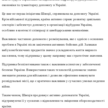
економіки та гуманітарну допомогу в Україні.
Це вже не перша ініціатива Швеції, спрямована на допомогу Україні.
Крім військової підтримки, країна активно сприяє розвитку цивільних
секторів і забезпечує допомогу в організації відбудови України,
особливо в контексті співпраці зі швейцарськими компаніями.
Важливою частиною допомоги є розмінування, яке є однією з основних
проблем в Україні після закінчення активних бойових дій. Залишки
вибухонебезпечних предметів значно ускладнюють життя мирного
населення, тому підтримка у цьому напрямку має стратегічне значення.
Підтримка безпілотниками також є важливим аспектом у забезпеченні
безпеки України. Використання таких технологій допомагає значно
зменшити ризики для військових і дозволяє ефективно виконувати
розвідувальні місії, що є критично важливим у сучасних умовах ведення
війни.
Таким чином, Швеція продовжує активно допомагати Україні,
підтримуючи її у зусиллях з відновлення та зміцнення обороноздатності
країни.