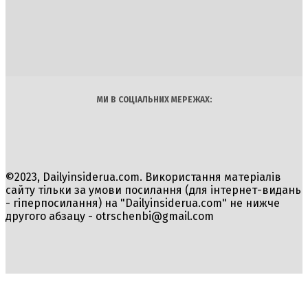
INSIDER
Політика
Економіка
Бізнес
Блоги
Світ
Технології
Авто
Арт
Наука
МИ В СОЦІАЛЬНИХ МЕРЕЖАХ:
©2023, Dailyinsiderua.com. Використання матеріалів
сайту тільки за умови посилання (для інтернет-видань
- гіперпосилання) на "Dailyinsiderua.com" не нижче
другого абзацу -
otrschenbi@gmail.com