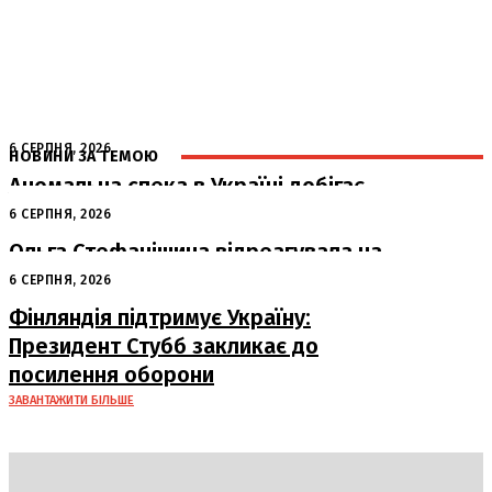
6 СЕРПНЯ, 2026
НОВИНИ ЗА ТЕМОЮ
Аномальна спека в Україні добігає
кінця: очікується похолодання
6 СЕРПНЯ, 2026
Ольга Стефанішина відреагувала на
підозри від НАБУ та САП
6 СЕРПНЯ, 2026
Фінляндія підтримує Україну:
Президент Стубб закликає до
посилення оборони
ЗАВАНТАЖИТИ БІЛЬШЕ
DAILY