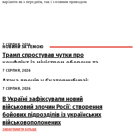
варіанти як з переднім, так і з повним приводом.
7 СЕРПНЯ, 2026
НОВИНИ ЗА ТЕМОЮ
Трамп спростував чутки про
конфлікт із міністром оборони та
похвалив його роботу
7 СЕРПНЯ, 2026
Атака дронів у Єкатеринбурзі:
загорівся склад Wildberries
7 СЕРПНЯ, 2026
В Україні зафіксували новий
військовий злочин Росії: створення
бойових підрозділів із українських
військовополонених
ЗАВАНТАЖИТИ БІЛЬШЕ