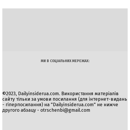
DAILY
INSIDER
Політика
Економіка
Бізнес
Блоги
Світ
Технології
Авто
Арт
Наука
МИ В СОЦІАЛЬНИХ МЕРЕЖАХ:
©2023, Dailyinsiderua.com. Використання матеріалів
сайту тільки за умови посилання (для інтернет-видань
- гіперпосилання) на "Dailyinsiderua.com" не нижче
другого абзацу -
otrschenbi@gmail.com