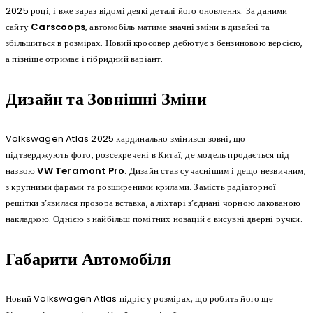
2025 році, і вже зараз відомі деякі деталі його оновлення. За даними
сайту
Carscoops
, автомобіль матиме значні зміни в дизайні та
збільшиться в розмірах. Новий кросовер дебютує з бензиновою версією,
а пізніше отримає і гібридний варіант.
Дизайн та Зовнішні Зміни
Volkswagen Atlas 2025 кардинально змінився зовні, що
підтверджують фото, розсекречені в Китаї, де модель продається під
назвою
VW Teramont Pro
. Дизайн став сучаснішим і дещо незвичним,
з крупними фарами та розширеними крилами. Замість радіаторної
решітки з’явилася прозора вставка, а ліхтарі з’єднані чорною лакованою
накладкою. Однією з найбільш помітних новацій є висувні дверні ручки.
Габарити Автомобіля
Новий Volkswagen Atlas підріс у розмірах, що робить його ще