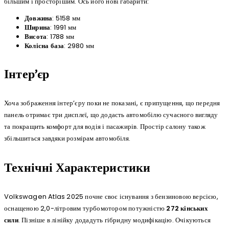
більшим і просторішим. Ось його нові габарити:
Довжина
: 5158 мм
Ширина
: 1991 мм
Висота
: 1788 мм
Колісна база
: 2980 мм
Інтер’єр
Хоча зображення інтер’єру поки не показані, є припущення, що передня
панель отримає три дисплеї, що додасть автомобілю сучасного вигляду
та покращить комфорт для водія і пасажирів. Простір салону також
збільшиться завдяки розмірам автомобіля.
Технічні Характеристики
Volkswagen Atlas 2025 почне своє існування з бензиновою версією,
оснащеною 2,0-літровим турбомотором потужністю
272 кінських
сили
. Пізніше в лінійку додадуть гібридну модифікацію. Очікуються