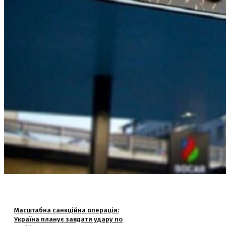
Масштабна санкційна операція:
Україна планує завдати удару по