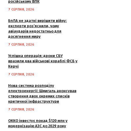
російському ВПК
7 СЕРПНЯ, 2026
БпЛА не здатні вирішити війну:
експерти роз’яснили, чому
авіаударів недостатньо для
досягнення миру
7 СЕРПНЯ, 2026
Успішна операція: дрони СБУ
вразили два військові кораблі ФСБ у
Керчі
7 СЕРПНЯ, 2026
Нова система розподілу
електроенергії: Шмигаль анонсував
створення двох окремих списків
критичної інфраструктури
7 СЕРПНЯ, 2026
ОККО інвестує понад $120 млн у
модернізацію АЗС до 2029 року