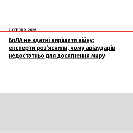
7 СЕРПНЯ, 2026
БпЛА не здатні вирішити війну:
експерти роз’яснили, чому авіаударів
недостатньо для досягнення миру
DAILY
INSIDER
логії
Авто
Арт
Наука