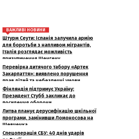
поділіться
ВАЖЛИВІ НОВИНИ
Штурм Сеути: Іспанія залучила армію
для боротьби з напливом мігрантів,
Італія розглядає можливість
призупинення Шенгену
Перевірка дитячого табору «Артек
Закарпаття»: виявлено порушення
прав дітей та небезпечні умови
Фінляндія підтримує Україну:
Президент Стубб закликає до
посилення оборони
Литва планує дерусифікацію шкільної
програми, замінивши Ломоносова на
Шевченка
Спецоперація СБУ: 40 днів ударів