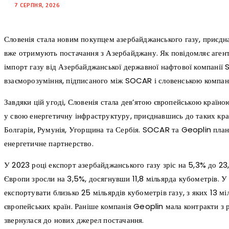
7 СЕРПНЯ, 2026
Словенія стала новим покупцем азербайджанського газу, приєдна
вже отримують постачання з Азербайджану. Як повідомляє агент
імпорт газу від Азербайджанської державної нафтової компані
взаєморозуміння, підписаного між SOCAR і словенською компані
Завдяки цій угоді, Словенія стала дев’ятою європейською країно
у свою енергетичну інфраструктуру, приєднавшись до таких країн,
Болгарія, Румунія, Угорщина та Сербія. SOCAR та Geoplin пла
енергетичне партнерство.
У 2023 році експорт азербайджанського газу зріс на 5,3% до 23,
Європи зросли на 3,5%, досягнувши 11,8 мільярда кубометрів. 
експортувати близько 25 мільярдів кубометрів газу, з яких 13 мі
європейських країн. Раніше компанія Geoplin мала контракти з 
звернулася до нових джерел постачання.