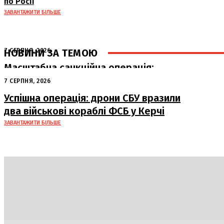
по Росії
ЗАВАНТАЖИТИ БІЛЬШЕ
НОВИНИ ЗА ТЕМОЮ
7 СЕРПНЯ, 2026
Масштабна санкційна операція:
Україна планує завдати удару по
7 СЕРПНЯ, 2026
російському ВПК
Успішна операція: дрони СБУ вразили
два військові кораблі ФСБ у Керчі
ЗАВАНТАЖИТИ БІЛЬШЕ
Політика
Економіка
Бізнес
Блоги
Світ
Техно