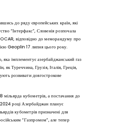
вшись до ряду європейських країн, які
ство “Інтерфакс”, Словенія розпочала
ї SOCAR, відповідно до меморандуму про
єю Geoplin 17 липня цього року.
ю, яка імплементує азербайджанський газ
 як Туреччина, Грузія, Італія, Греція,
нують розвивати довгострокове
8 мільярда кубометрів, а постачання до
У 2024 році Азербайджан планує
льярдів кубометрів призначені для
російським “Газпромом”, але тепер