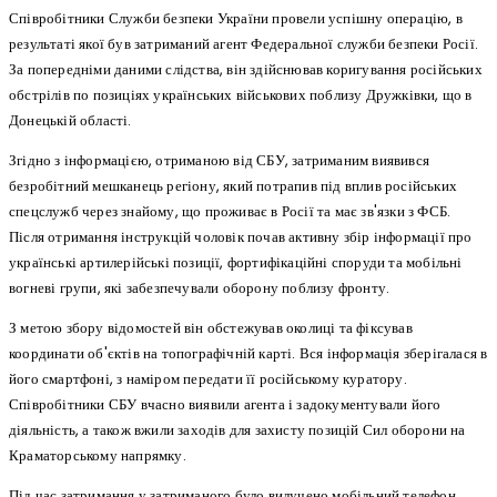
Співробітники Служби безпеки України провели успішну операцію, в
результаті якої був затриманий агент Федеральної служби безпеки Росії.
За попередніми даними слідства, він здійснював коригування російських
обстрілів по позиціях українських військових поблизу Дружківки, що в
Донецькій області.
Згідно з інформацією, отриманою від СБУ, затриманим виявився
безробітний мешканець регіону, який потрапив під вплив російських
спецслужб через знайому, що проживає в Росії та має зв'язки з ФСБ.
Після отримання інструкцій чоловік почав активну збір інформації про
українські артилерійські позиції, фортифікаційні споруди та мобільні
вогневі групи, які забезпечували оборону поблизу фронту.
З метою збору відомостей він обстежував околиці та фіксував
координати об'єктів на топографічній карті. Вся інформація зберігалася в
його смартфоні, з наміром передати її російському куратору.
Співробітники СБУ вчасно виявили агента і задокументували його
діяльність, а також вжили заходів для захисту позицій Сил оборони на
Краматорському напрямку.
Під час затримання у затриманого було вилучено мобільний телефон,