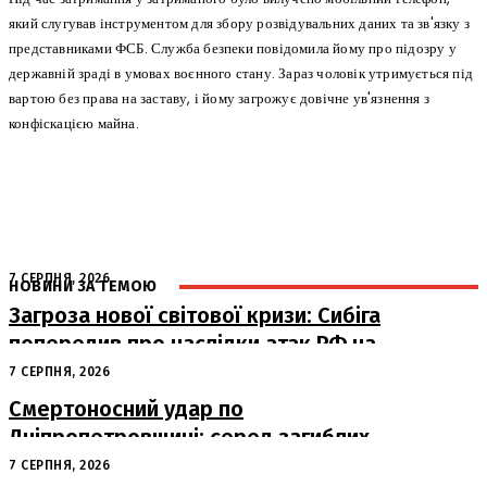
який слугував інструментом для збору розвідувальних даних та зв'язку з
представниками ФСБ. Служба безпеки повідомила йому про підозру у
державній зраді в умовах воєнного стану. Зараз чоловік утримується під
вартою без права на заставу, і йому загрожує довічне ув'язнення з
конфіскацією майна.
7 СЕРПНЯ, 2026
НОВИНИ ЗА ТЕМОЮ
Загроза нової світової кризи: Сибіга
попередив про наслідки атак РФ на
судна
7 СЕРПНЯ, 2026
Смертоносний удар по
Дніпропетровщині: серед загиблих
– працівники «Укрпошти»
7 СЕРПНЯ, 2026