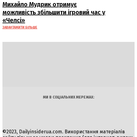
Михайло Мудрик отримує
можливість збільшити ігровий час у
«Челсі»
ЗАВАНТАЖИТИ БІЛЬШЕ
DAILY
INSIDER
Політика
Економіка
Бізнес
Блоги
Світ
Технології
Авто
Арт
Наука
МИ В СОЦІАЛЬНИХ МЕРЕЖАХ:
©2023, Dailyinsiderua.com. Використання матеріалів