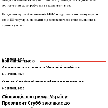
користувачам фотографувати та записувати відео.
Нагадаємо, що раніше компанія Meta представила оновлену версію
своїх ШІ-окулярів, які здатні підсилювати голос співрозмовника в
шумних умовах.
6 СЕРПНЯ, 2026
НОВИНИ ЗА ТЕМОЮ
Аномальна спека в Україні добігає
кінця: очікується похолодання
6 СЕРПНЯ, 2026
Ольга Стефанішина відреагувала на
підозри від НАБУ та САП
6 СЕРПНЯ, 2026
Фінляндія підтримує Україну:
Президент Стубб закликає до