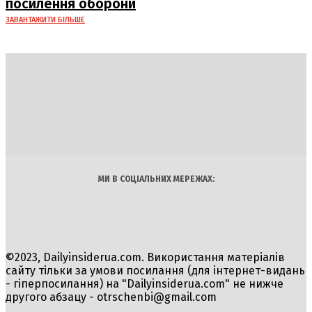
посилення оборони
ЗАВАНТАЖИТИ БІЛЬШЕ
DAILY
INSIDER
Політика
Економіка
Бізнес
Блоги
Світ
Технології
Авто
Арт
Наука
МИ В СОЦІАЛЬНИХ МЕРЕЖАХ:
©2023, Dailyinsiderua.com. Використання матеріалів
сайту тільки за умови посилання (для інтернет-видань
- гіперпосилання) на "Dailyinsiderua.com" не нижче
другого абзацу -
otrschenbi@gmail.com