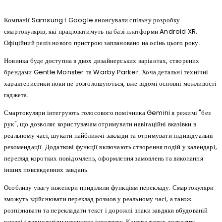
Компанії Samsung і Google анонсували спільну розробку
смартокулярів, які працюватимуть на базі платформи Android XR.
Офіційний реліз нового пристрою заплановано на осінь цього року.
Новинка буде доступна в двох дизайнерських варіантах, створених
брендами Gentle Monster та Warby Parker. Хоча детальні технічні
характеристики поки не розголошуються, вже відомі основні можливості
гаджета.
Смартокуляри інтегрують голосового помічника Gemini в режимі "без
рук", що дозволяє користувачам отримувати навігаційні вказівки в
реальному часі, шукати найближчі заклади та отримувати індивідуальні
рекомендації. Додаткові функції включають створення подій у календарі,
перегляд коротких повідомлень, оформлення замовлень та виконання
інших повсякденних завдань.
Особливу увагу інженери приділили функціям перекладу. Смартокуляри
зможуть здійснювати переклад розмов у реальному часі, а також
розпізнавати та перекладати текст і дорожні знаки завдяки вбудованій
камері і технологіям штучного інтелекту. Камера також дозволить